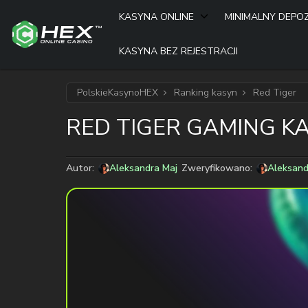
KASYNA ONLINE
MINIMALNY DEPO
KASYNA BEZ REJESTRACJI
PolskieKasynoHEX
Ranking kasyn
Red Tiger
RED TIGER GAMING K
Aleksandra Maj
Aleksand
Autor:
Zweryfikowano: