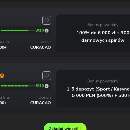
Bonus powitalny
8
/10
100% do 6 000 zł + 300
darmowych spinów
a Gier:
Licencje
00+
CURACAO
Bonus powitalny
8
/10
1-5 depozyt (Sport / Kasyno
5 000 PLN (500%) + 500 
a Gier:
Licencje
00+
CURACAO
Załaduj więcej