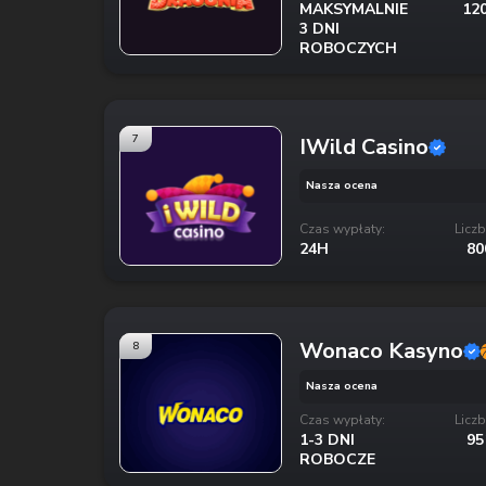
MAKSYMALNIE
12
3 DNI
ROBOCZYCH
7
IWild Casino
Nasza ocena
Czas wypłaty:
Liczb
24H
80
Wonaco Kasyno
8
Nasza ocena
Czas wypłaty:
Liczb
1-3 DNI
95
ROBOCZE