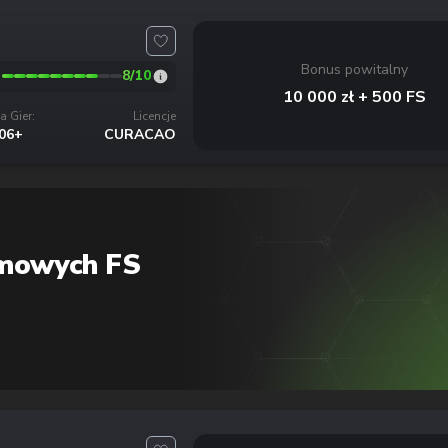
Bonus powitalny
8
/10
10 000 zł + 500 FS
a Gier:
Licencje
06+
CURACAO
rmowych FS