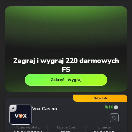
Zagraj i wygraj 220 darmowych
FS
Zakręć i wygraj
Nowe🔥
8
/10
Vox Casino
4
Czas wypłaty:
Liczba Gier:
Licencje