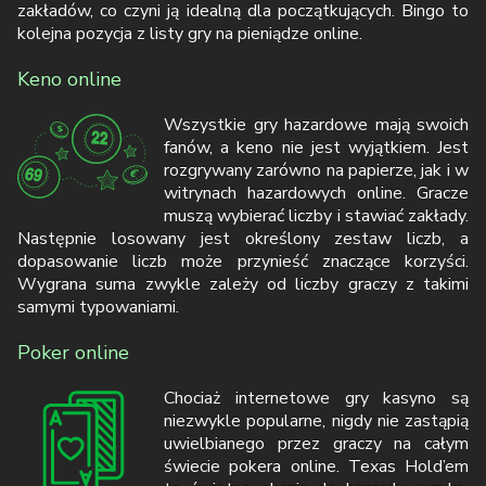
zakładów, co czyni ją idealną dla początkujących. Bingo to
kolejna pozycja z listy gry na pieniądze online.
Keno online
Wszystkie gry hazardowe mają swoich
fanów, a keno nie jest wyjątkiem. Jest
rozgrywany zarówno na papierze, jak i w
witrynach hazardowych online. Gracze
muszą wybierać liczby i stawiać zakłady.
Następnie losowany jest określony zestaw liczb, a
dopasowanie liczb może przynieść znaczące korzyści.
Wygrana suma zwykle zależy od liczby graczy z takimi
samymi typowaniami.
Poker online
Chociaż internetowe gry kasyno są
niezwykle popularne, nigdy nie zastąpią
uwielbianego przez graczy na całym
świecie pokera online. Texas Hold’em