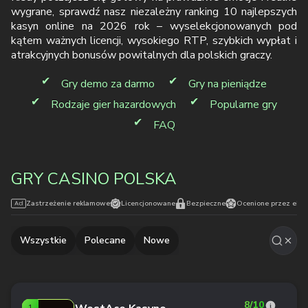
wygrane, sprawdź nasz niezależny ranking 10 najlepszych
kasyn online na 2026 rok – wyselekcjonowanych pod
kątem ważnych licencji, wysokiego RTP, szybkich wypłat i
atrakcyjnych bonusów powitalnych dla polskich graczy.
Gry demo za darmo
Gry na pieniądze
Rodzaje gier hazardowych
Popularne gry
FAQ
GRY CASINO POLSKA
Zastrzeżenie reklamowe
Licencjonowane
Bezpieczne
Ocenione przez eks
Wszystkie
Polecane
Nowe
8
/10
1