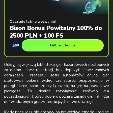
Ostatnie letnie wezwanie!
Bison Bonus Powitalny 100% do
2500 PLN + 100 FS
Odbierz bonus
Odkryj największą bibliotekę gier hazardowych dostępnych
za darmo – bez rejestracji, bez depozytu i bez żadnych
ograniczeń. Przetestuj setki automatów online, gier
stołowych, pokera wideo czy ruletki bezpośrednio w
przeglądarce, zanim zdecydujesz się na grę na prawdziwe
pieniądze. To idealne rozwiązanie zarówno dla
początkujących, którzy dopiero poznają zasady gier, jak i dla
doświadczonych graczy testujących nowe strategie.
Kiedy poczujesz się gotowy na prawdziwe emocje i realne