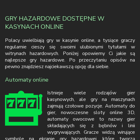
GRY HAZARDOWE DOSTĘPNE W
KASYNACH ONLINE
Polacy uwielbiają gry w kasynie online, a tysiące graczy
regularnie cieszy się swoimi ulubionymi tytułami w
witrynach hazardowych. Poniżej opowiemy Ci jakie są
najlepsze gry hazardowe. Po przeczytaniu opisów na
pewno znajdziesz najciekawszą opcję dla siebie.
Automaty online
Istnieje wiele rodzajów gier
kasynowych, ale gry na maszynach
zajmują czołowe pozycje. Automaty do
gier, nowoczesne sloty online 3D,
automaty owocowe to nazwy gier
składających się z bębnów i linii
wygrywających. Gracze widzą wirujące
symbole na ekranie gry hazardowej, które tworzą