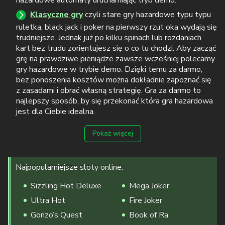
Klasyczne gry
czyli stare gry hazardowe typu typu
ruletka, black jack i poker na pierwszy rzut oka wydają się
trudniejsze. Jednak już po kilku spinach lub rozdaniach
kart bez trudu zorientujesz się o co tu chodzi. Aby zacząć
grę na prawdziwe pieniądze zawsze wcześniej polecamy
gry hazardowe w trybie demo. Dzięki temu za darmo,
bez ponoszenia kosztów można dokładnie zapoznać się
z zasadami i obrać własną strategię. Gra za darmo to
najlepszy sposób, by się przekonać która gra hazardowa
jest dla Ciebie idealna.
Pokaż więcej
Najpopularniejsze sloty online:
Sizzling Hot Deluxe
Mega Joker
Ultra Hot
Fire Joker
Gonzo’s Quest
Book of Ra