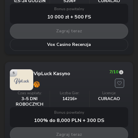
0,5-24 GODZIN
5206+
CURACAO
Bonus powitalny
10 000 zł + 500 FS
Zagraj teraz
Vox Casino Recenzja
7
/10
VipLuck Kasyno
5
Czas wypłaty:
Liczba Gier:
Licencje
3–5 DNI
14216+
CURACAO
ROBOCZYCH
Bonus powitalny
100% do 8,000 PLN + 300 DS
Zagraj teraz