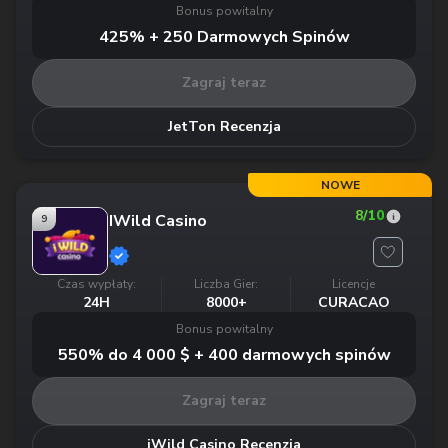
Bonus powitalny
425% + 250 Darmowych Spinów
Zagraj teraz
JetTon Recenzja
NOWE
8
/10
IWild Casino
9
Czas wypłaty:
Liczba Gier:
Licencje
24H
8000+
CURACAO
Bonus powitalny
550% do 4 000 $ + 400 darmowych spinów
Zagraj teraz
iWild Casino Recenzja