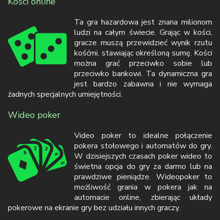
Kości online
Ta gra hazardowa jest znana milionom
ludzi na całym świecie. Grając w kości,
gracze muszą przewidzieć wynik rzutu
kośćmi, stawiając określoną sumę. Kości
można grać przeciwko sobie lub
przeciwko bankowi. Ta dynamiczna gra
jest bardzo zabawna i nie wymaga
żadnych specjalnych umiejętności.
Wideo poker
Video poker to idealne połączenie
pokera stołowego i automatów do gry.
W dzisiejszych czasach poker wideo to
świetna opcja do gry za darmo lub na
prawdziwe pieniądze. Wideopoker to
możliwość grania w pokera jak na
automacie online, zbierając układy
pokerowe na ekranie gry bez udziału innych graczy.