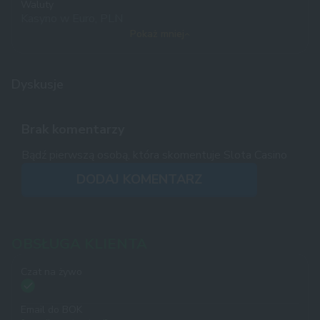
Waluty
Kasyno w Euro, PLN
Pokaż mniej
Dyskusje
Brak komentarzy
Bądź pierwszą osobą, która skomentuje Slota Casino
DODAJ KOMENTARZ
OBSŁUGA KLIENTA
Czat na żywo
Email do BOK