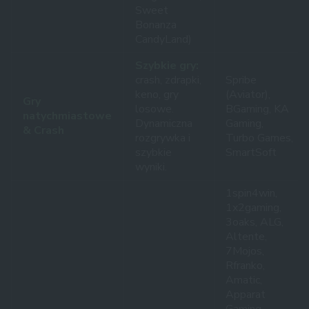
Sweet
Bonanza
CandyLand)
Szybkie gry:
crash, zdrapki,
Spribe
keno, gry
(Aviator),
Gry
losowe.
BGaming, KA
natychmiastowe
Dynamiczna
Gaming,
& Crash
rozgrywka i
Turbo Games,
szybkie
SmartSoft
wyniki.
1spin4win,
1x2gaming,
3oaks, ALG,
Altente,
7Mojos,
Rfranko,
Amatic,
Apparat
Gaming,