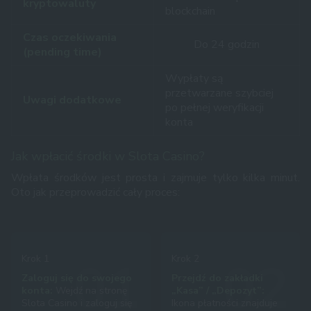
kryptowaluty
blockchain
150% do 1000 €
Czas oczekiwania
Do 24 godzin
Metody Płatności
(pending time)
Wypłaty są
przetwarzane szybciej
Uwagi dodatkowe
Zagraj teraz
po pełnej weryfikacji
konta
Jak wpłacić środki w Slota Casino?
Wpłata środków jest prosta i zajmuje tylko kilka minut.
Oto jak przeprowadzić cały proces:
Krok 1
Krok 2
Zaloguj się do swojego
Przejdź do zakładki
konta:
Wejdź na stronę
„Kasa” / „Depozyt”:
Slota Casino i zaloguj się
Ikona płatności znajduje