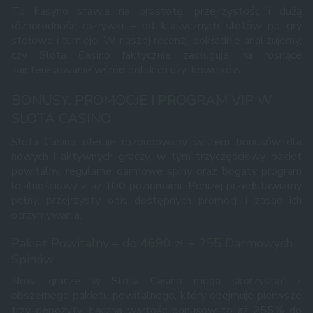
To kasyno stawia na prostotę, przejrzystość i dużą
różnorodność rozrywki – od klasycznych slotów po gry
stołowe i turnieje. W naszej recenzji dokładnie analizujemy,
czy Slota Casino faktycznie zasługuje na rosnące
zainteresowanie wśród polskich użytkowników.
BONUSY, PROMOCJE I PROGRAM VIP W
SLOTA CASINO
Slota Casino oferuje rozbudowany system bonusów dla
nowych i aktywnych graczy, w tym trzyczęściowy pakiet
powitalny, regularne darmowe spiny oraz bogaty program
lojalnościowy z aż 100 poziomami. Poniżej przedstawiamy
pełny, przejrzysty opis dostępnych promocji i zasad ich
otrzymywania.
Pakiet Powitalny – do 4690 zł + 255 Darmowych
Spinów
Nowi gracze w Slota Casino mogą skorzystać z
obszernego pakietu powitalnego, który obejmuje pierwsze
trzy depozyty. Łączna wartość bonusów to aż 255% do