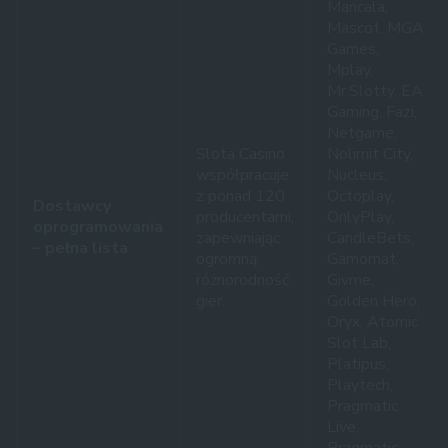
Mancala,
Mascot, MGA
Games,
Mplay,
Mr.Slotty, EA
Gaming, Fazi,
Netgame,
Slota Casino
Nolimit City,
współpracuje
Nucleus,
z ponad 120
Octoplay,
Dostawcy
producentami,
OnlyPlay,
oprogramowania
zapewniając
CandleBets,
– pełna lista
ogromną
Gamomat,
różnorodność
Givme,
gier.
Golden Hero,
Oryx, Atomic
Slot Lab,
Platipus,
Playtech,
Pragmatic
Live,
Pragmatic