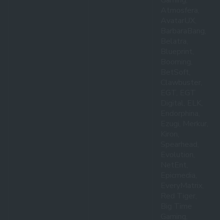
Atmosfera,
AvatarUX,
BarbaraBang,
Belatra,
Blueprint,
Booming,
BetSoft,
Clawbuster,
EGT, EGT
Digital, ELK,
Endorphina,
Ezugi, Merkur,
Kiron,
Spearhead,
Evolution,
NetEnt,
Epicmedia,
EveryMatrix,
Red Tiger,
Big Time
Gaming,