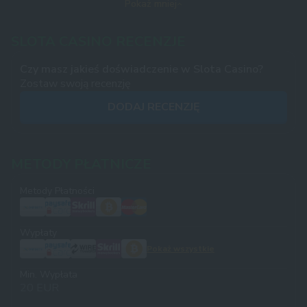
Pokaż mniej
SLOTA CASINO RECENZJE
Czy masz jakieś doświadczenie w Slota Casino?
Zostaw swoją recenzję
DODAJ RECENZJĘ
METODY PŁATNICZE
Metody Płatności
Wypłaty
Pokaż wszystkie
Min. Wypłata
20 EUR