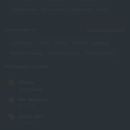
Zdrapki online
Kosci online
Video poker
Bingo
Deweloperzy
Pokaż wszystkie
(+21)
1x2gaming
3 Oaks
Amatic
BetSoft
Bgaming
Big Time Gaming
Blueprint Gaming
Booming Games
Informacje ogólne
Strona
slota.casino
Min. Wypłata
20 EUR
Liczba Gier:
14879+