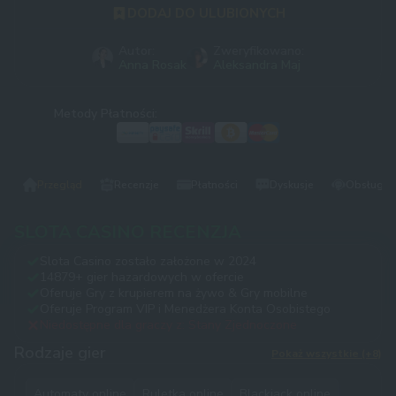
DODAJ DO ULUBIONYCH
Autor:
Zweryfikowano:
Anna Rosak
Aleksandra Maj
Metody Płatności:
Przegląd
Recenzje
Płatności
Dyskusje
Obsługa k
SLOTA CASINO RECENZJA
Slota Casino zostało założone w 2024
14879+ gier hazardowych w ofercie
Oferuje Gry z krupierem na żywo & Gry mobilne
Oferuje Program VIP i Menedżera Konta Osobistego
Niedostępne dla graczy z: Stany Zjednoczone
Rodzaje gier
Pokaż wszystkie
(+8)
Automaty online
Ruletka online
Blackjack online