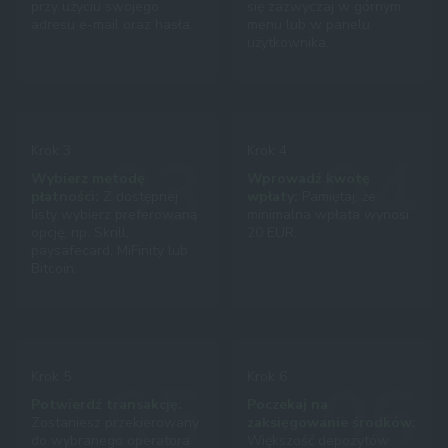
przy użyciu swojego
się zazwyczaj w górnym
adresu e-mail oraz hasła.
menu lub w panelu
użytkownika.
Krok 3
Krok 4
Wybierz metodę
Wprowadź kwotę
płatności:
Z dostępnej
wpłaty:
Pamiętaj, że
listy wybierz preferowaną
minimalna wpłata wynosi
opcję, np. Skrill,
20 EUR.
paysafecard, MiFinity lub
Bitcoin.
Krok 5
Krok 6
Potwierdź transakcję:
Poczekaj na
Zostaniesz przekierowany
zaksięgowanie środków:
do wybranego operatora
Większość depozytów