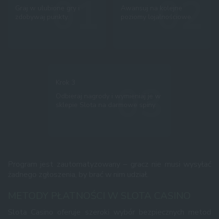
Graj w ulubione gry i
Awansuj na kolejne
zdobywaj punkty.
poziomy lojalnościowe.
Krok 3
Odbieraj nagrody i wymieniaj je w
sklepie Slota na darmowe spiny.
Program jest zautomatyzowany – gracz nie musi wysyłać
żadnego zgłoszenia, by brać w nim udział.
METODY PŁATNOŚCI W SLOTA CASINO
Slota Casino oferuje szeroki wybór bezpiecznych metod