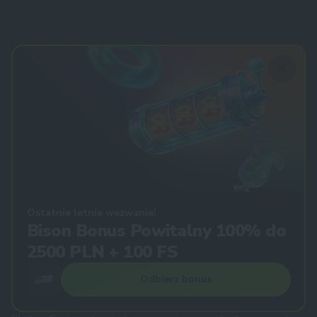
Ostatnie letnie wezwanie!
Bison Bonus Powitalny 100% do
2500 PLN + 100 FS
Odbierz bonus