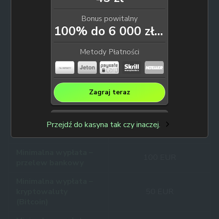
Czas księgowania
Natychmiastowy
depozytów
Bonus powitalny
100% do 6 000 zł + 300 darmowych spinów
Przelew bankowy
Metody Płatności
Interac
Mastercard
Metody wypłat
MiFinity
Zagraj teraz
Paysafecard
Skrill
Przejdź do kasyna tak czy inaczej.
Bitcoin
Minimalna wypłata –
100 EUR
przelew bankowy
Minimalna wypłata –
kryptowaluty
50 EUR
Min. depozyt
(Bitcoin)
€20