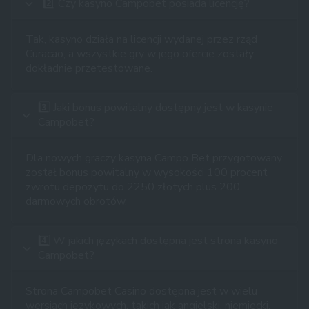
2️⃣ Czy kasyno Campobet posiada licencję?
Tak, kasyno działa na licencji wydanej przez rząd
Curacao, a wszystkie gry w jego ofercie zostały
dokładnie przetestowane.
3️⃣ Jaki bonus powitalny dostępny jest w kasynie
Campobet?
Dla nowych graczy kasyna Campo Bet przygotowany
został bonus powitalny w wysokości 100 procent
zwrotu depozytu do 2250 złotych plus 200
darmowych obrotów.
4️⃣ W jakich językach dostępna jest strona kasyno
Campobet?
Strona Campobet Casino dostępna jest w wielu
wersjach językowych, takich jak angielski, niemiecki,