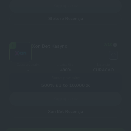
Zagraj teraz
Slotoro Recenzja
7
/10
Xon Bet Kasyno
3
Czas wypłaty:
Liczba Gier:
Licencje
-
4900+
CURACAO
Bonus powitalny
500% up to 10,000 zł
Zagraj teraz
Xon Bet Recenzja