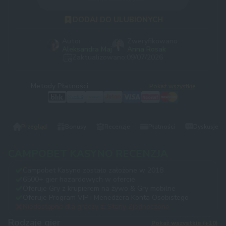
DODAJ DO ULUBIONYCH
Autor:
Zweryfikowano:
Aleksandra Maj
Anna Rosak
Zaktualizowano:
09/07/2026
Metody Płatności:
Pokaż wszystkie
Przegląd
Bonusy
Recenzje
Płatności
Dyskusje
CAMPOBET KASYNO RECENZJA
Campobet Kasyno zostało założone w 2018
6500+ gier hazardowych w ofercie
Oferuje Gry z krupierem na żywo & Gry mobilne
Oferuje Program VIP i Menedżera Konta Osobistego
Niedostępne dla graczy z: Stany Zjednoczone
Rodzaje gier
Pokaż wszystkie
(+10)