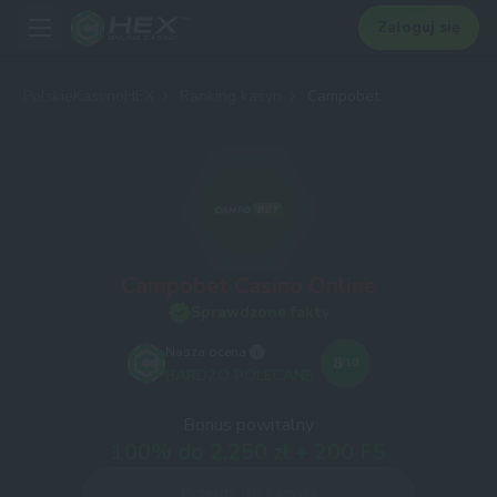
Zaloguj się
PolskieKasynoHEX
Ranking kasyn
Campobet
Campobet Casino Online
Sprawdzone fakty
Nasza ocena
8
/10
BARDZO POLECANE
Bonus powitalny
100% do 2,250 zł + 200 FS
Przejdź do kasyna