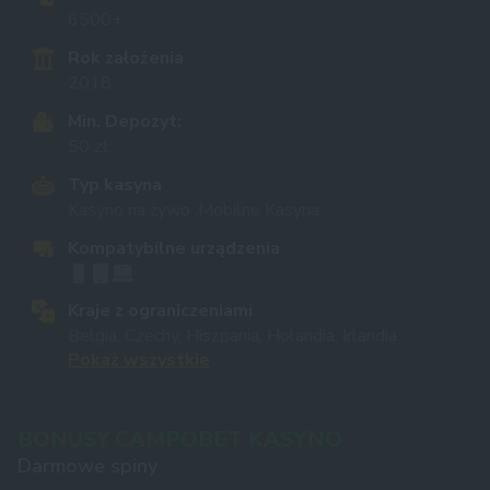
6500+
Rok założenia
2018
Min. Depozyt:
50 zł
Typ kasyna
Kasyno na żywo ,
Mobilne Kasyna
Kompatybilne urządzenia
Kraje z ograniczeniami
Belgia, Czechy, Hiszpania, Holandia, Irlandia
Pokaż wszystkie
BONUSY CAMPOBET KASYNO
Darmowe spiny