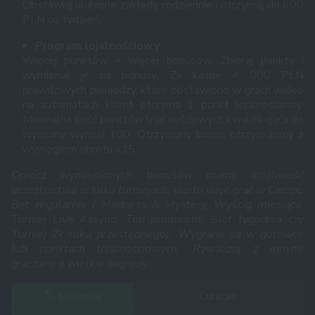
Obstawiaj ulubione zakłady codziennie i otrzymaj do 600
PLN co tydzień.
Program lojalnościowy
Więcej punktów – więcej bonusów. Zbieraj punkty i
wymieniaj je na bonusy. Za każde 4 000 PLN
prawdziwych pieniędzy, które obstawiono w grach wideo
na automatach klient otrzyma 1 punkt lojalnościowy.
Minimalna ilość punktów lojalnościowych kwalifikująca do
wymiany wynosi 100. Otrzymany bonus otrzymujemy z
wymogiem obrotu x35.
Oprócz wymienionych bonusów mamy możliwość
uczestnictwa w kilku turniejach, warto więc grać w Campo
Bet regularnie ( Madness & Mystery, Wyścig miesiąca,
Turniej Live Kasyno, Top producent, Slot tygodnia czy
Turniej 2k roku przestępnego). Wygrane są w gotówce
lub punktach lojalnościowych. Rywalizuj z innymi
graczami o wielkie nagrody.
🏷️ Licencja
Curacao