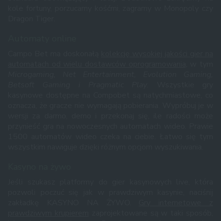
kole fortuny, porzucamy kośćmi, zagramy w Monopoly czy
Bonus powitalny
Dragon Tiger.
500% do €2,500 + 350 FS
Automaty online
Metody Płatności
Campo Bet ma doskonałą
kolekcję wysokiej jakości gier na
automatach od wielu dostawców oprogramowania
, w tym
Microgaming, Net Entertainment, Evolution Gaming,
Zagraj teraz
Betsoft Gaming i Pragmatic Play
. Wszystkie gry
kasynowe dostępne na Compobet są natychmiastowe, co
oznacza, że gracze nie wymagają pobierania. Wypróbuj je w
wersji za darmo, demo i przekonaj się, ile radości może
przynieść gra na nowoczesnych automatach wideo. Prawie
1500 automatów wideo czeka na ciebie. Łatwo się tym
wszystkim nawiguje dzięki różnym opcjom wyszukiwania.
Kasyno na żywo
Jeśli szukasz platformy do gier kasynowych live, która
Min. depozyt
pozwoli poczuć się jak w prawdziwym kasynie, naciśnij
10 EUR
zakładkę KASYNO NA ŻYWO.
Gry internetowe z
prawdziwym krupierem
zaprojektowane są w taki sposób,
Bonus powitalny