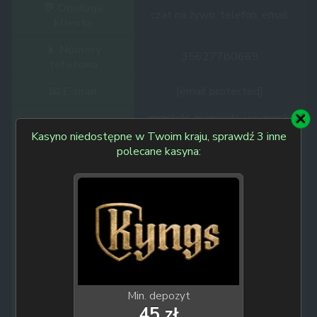
💬 Obsługa
czat na żywo, telefon, email
klienta
📱 Numery
35627780669
telefonu
📧 E-mail
[email protected]
angielski, niemiecki, węgierski,
norweski, polski, portugalski,
Kasyno niedostępne w Twoim kraju, sprawdź 3 inne
🌐 Języki
francuski, rumuński, rosyjski,
polecane kasyna:
turecki
🃏
Samowykluczenie
Tak ✔️
gracza
💳 Dzienne /
miesięczne limity
Tak ✔️
depozytów
Min. depozyt
🎰 Wersje
45 zł
Mobilna strona internetowa