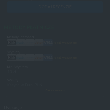
DODAJ RECENZJĘ
METODY PŁATNICZE
Metody Płatności
Pokaż wszystkie
Wypłaty
Pokaż wszystkie
Min. Wypłata
40 zł
Waluty
Kasyno w Euro, PLN
Pokaż mniej
Dyskusje