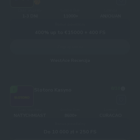
Czas wypłaty:
Liczba Gier:
Licencje
1-3 DNI
11000+
ANJOUAN
Bonus powitalny
400% up to €15000 + 400 FS
Zagraj teraz
WestAce Recenzja
8
/10
Slotoro Kasyno
2
Czas wypłaty:
Liczba Gier:
Licencje
NATYCHMIAST
8600+
CURACAO
Bonus powitalny
Do 10 000 zł + 250 FS