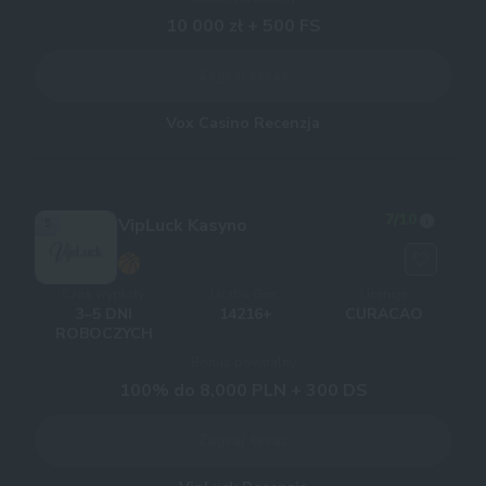
10 000 zł + 500 FS
Zagraj teraz
Vox Casino Recenzja
7
/10
VipLuck Kasyno
5
Czas wypłaty:
Liczba Gier:
Licencje
3–5 DNI
14216+
CURACAO
ROBOCZYCH
Bonus powitalny
100% do 8,000 PLN + 300 DS
Zagraj teraz