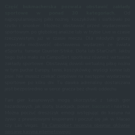
Część bukmacherska pozwala obstawić zakłady
sportowe w ponad 30 kategoriach.
Od
najpopularniejszej piłki nożnej, koszykówki i siatkówki po
rzutki i snooker. Możesz obstawiać przed wydarzeniem
sportowym, po głębokiej analizie lub w trybie Live w czasie
rzeczywistym, już w czasie meczu. Dla młodych graczy
powstała możliwość obstawienia wydarzeń ze świata
eSportu: turnieje Counter-Strike, Dota lub StarCraft. Jakby
tego było mało na CampoBet spotkasz również wirtualne
zakłady sportowe. Obstawiaj dowoli wirtualną piłkę nożna
w tym puchar Europy, tenis, koszykówkę, wyścigi konne lub
psie. Nie musisz czekać cierpliwie na następne wydarzenia
sportowe po kilku dni. Tu dawka adrenaliny dostarczana
jest bezpośrednio w serce gracza bez chwili oddechu.
Fani gier kasynowych mogą skorzystać z takich gier
hazardowych, jak sloty, blackjack, poker,
baccarat
i ruletka.
Można poczuć dreszczyk emocji wstępując do kasyna na
żywo z prawdziwymi krupierami i poczuć się jak w Macao
czy Las Vegas.
Ta Campobet recenzja obejmie głównie
opisanie kasyna internetowego
.