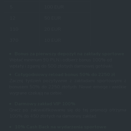
5
100 EUR
12
50 EUR
110
20 EUR
370
10 EUR
Bonus za pierwszy depozyt na zakłady sportowe
Wpłać minimum 90 PLN i odbierz bonus 100% od
wpłaty i zgarnij do 500 złotych darmowej gotówki.
Cotygodniowy reload bonus 50% do 2250 zł
Zacznij tydzień pozytywnie z zakładami sportowymi z
bonusem 50% do 2250 złotych. Nowe emocje i wielkie
wygrane czekają na ciebie.
Darmowy zakład VIP 100%
Gracz po zakwalifikowaniu się do tej promocji otrzyma
100% do 450 złotych na damorwy zakład.
10% Cash Back na wydarzenia sportowe