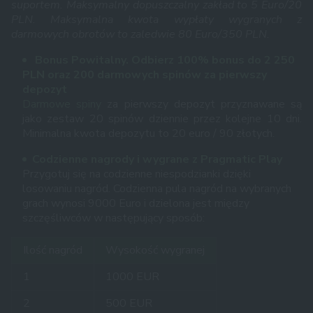
suportem. Maksymalny dopuszczalny zakład to 5 Euro/20
PLN. Maksymalna kwota wypłaty wygranych z
darmowych obrotów to zaledwie 80 Euro/350 PLN.
Bonus Powitalny. Odbierz 100% bonus do 2 250
PLN oraz 200 darmowych spinów za pierwszy
depozyt
Darmowe spiny
za pierwszy depozyt przyznawane są
jako zestaw 20 spinów dziennie przez kolejne 10 dni.
Minimalna kwota depozytu to 20 euro / 90 złotych.
Codzienne nagrody i wygrane z Pragmatic Play
Przygotuj się na codzienne niespodzianki dzięki
losowaniu nagród. Codzienna pula nagród na wybranych
grach wynosi 9000 Euro i dzielona jest między
szczęśliwców w następujący sposób:
Ilość nagród
Wysokość wygranej
1
1000 EUR
2
500 EUR