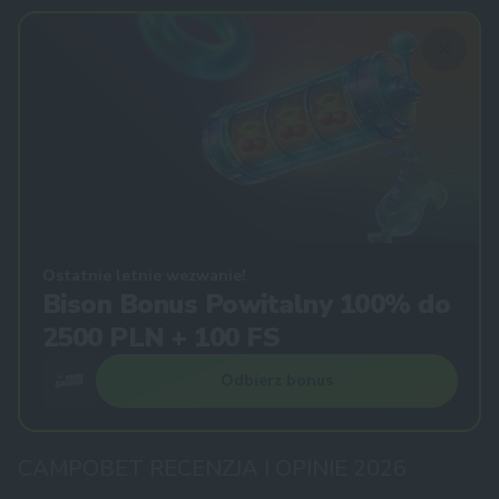
Ostatnie letnie wezwanie!
Bison Bonus Powitalny 100% do
2500 PLN + 100 FS
Odbierz bonus
CAMPOBET RECENZJA I OPINIE 2026