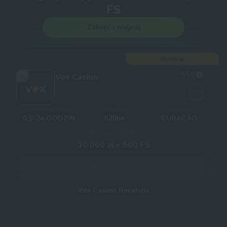
FS
Zakręć i wygraj
Nowe🔥
8
/10
Vox Casino
4
Czas wypłaty:
Liczba Gier:
Licencje
0,5-24 GODZIN
5206+
CURACAO
Bonus powitalny
10 000 zł + 500 FS
Zagraj teraz
Vox Casino Recenzja