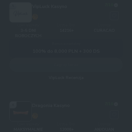
7
/10
VipLuck Kasyno
5
Czas wypłaty:
Liczba Gier:
Licencje
3–5 DNI
14216+
CURACAO
ROBOCZYCH
Bonus powitalny
100% do 8,000 PLN + 300 DS
Zagraj teraz
VipLuck Recenzja
7
/10
Dragonia Kasyno
6
Czas wypłaty:
Liczba Gier:
Licencje
MAKSYMALNIE
12008+
ANJOUAN