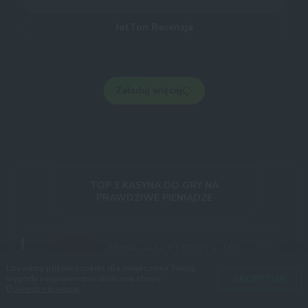
JetTon Recenzja
Załaduj więcej
TOP 3 KASYNA DO GRY NA
PRAWDZIWE PIENIĄDZE
400% up to €15000 + 400
1
FS
Używamy plików cookies dla zwiększenia Twojej
AKCEPTUJĘ
wygody i usprawnienia działania strony.
Dowiedz się więcej
Główna
Bonusy Kasynowe
Maszyny Hazardowe
Profil