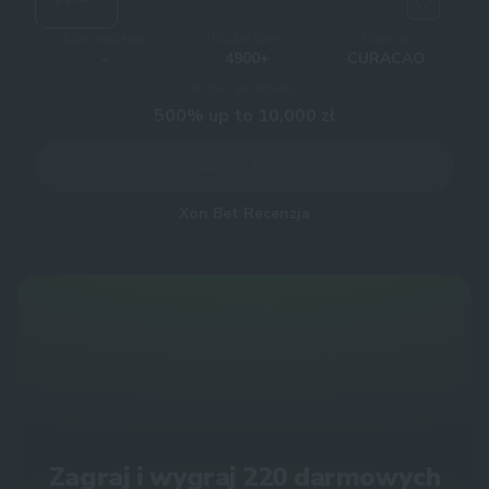
Czas wypłaty:
Liczba Gier:
Licencje
-
4900+
CURACAO
Bonus powitalny
500% up to 10,000 zł
Zagraj teraz
Xon Bet Recenzja
Zagraj i wygraj 220 darmowych