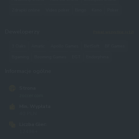
Zdrapki online
Video poker
Bingo
Keno
Poker
Deweloperzy
Pokaż wszystkie
(+12)
3 Oaks
Amatic
Apollo Games
BetSoft
BF Games
Bgaming
Booming Games
EGT
Endorphina
Informacje ogólne
Strona
zoccer.com
Min. Wypłata
40 PLN
Liczba Gier:
12496+