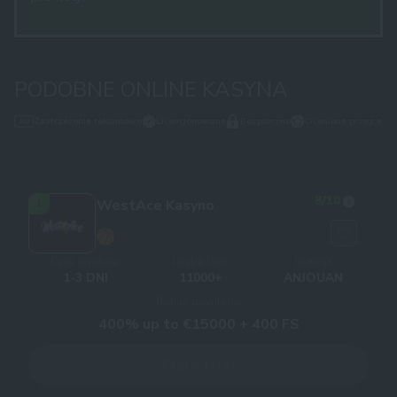
PODOBNE ONLINE KASYNA
Zastrzeżenie reklamowe
Licencjonowane
Bezpieczne
Ocenione przez eks
8
/10
WestAce Kasyno
1
Czas wypłaty:
Liczba Gier:
Licencje
1-3 DNI
11000+
ANJOUAN
Bonus powitalny
400% up to €15000 + 400 FS
Zagraj teraz