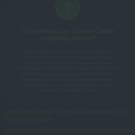
Bonus powitalny
500% do €2,500 + 350 FS
Metody Płatności
Czy płatności w Zoccer Casino
wypadają dobrze?
Zagraj teraz
System płatności w Zoccer Casino prezentuje się
nowocześnie i różnorodnie. Na plus wyróżnia się
obsługa PLN, szeroka oferta kryptowalut oraz
stosunkowo wysokie limity transakcji. Minusem może
być brak niektórych popularnych lokalnych metod
płatności, takich jak BLIK czy szybkie przelewy
Przelewy24, które są często spotykane w kasynach
skierowanych do polskich graczy.
GRY I DOSTAWCY OPROGRAMOWANIA W
Min. depozyt
ZOCCER CASINO
10 EUR
Zoccer Casino oferuje bardzo rozbudowaną bibliotekę gier,
Bonus powitalny