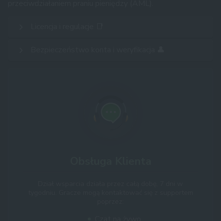
przeciwdziałaniem praniu pieniędzy (AML).
Licencja i regulacje 📑
Bezpieczeństwo konta i weryfikacja 👤
Obsługa Klienta
Dział wsparcia działa przez całą dobę, 7 dni w
tygodniu. Gracze mogą kontaktować się z supportem
poprzez:
Czat na żywo