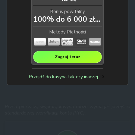
Krok 3
Krok 4
Wybierz preferowaną
Wprowadź kwotę
Bonus powitalny
metodę płatności.
depozytu.
100% do 6 000 zł + 300 darmowych spinów
Metody Płatności
Krok 5
Krok 6
Zagraj teraz
Potwierdź transakcję
Środki powinny pojawić
zgodnie z instrukcjami
się na koncie niemal
operatora płatności.
natychmiast.
Przejdź do kasyna tak czy inaczej.
Przed pierwszą wypłatą kasyno może wymagać przejścia
standardowej weryfikacji konta (KYC).
Min. depozyt
€20