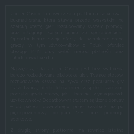
Zoccer Casino to nowoczesna platforma kasynowa i
bukmacherska, która stawia przede wszystkim na
szeroką ofertę gier, rozbudowany system promocji
oraz integrację kasyna online ze sportsbookiem.
Operator kieruje swoją ofertę do szerokiego grona
graczy, w tym użytkowników z Polski, oferując
obsługę PLN, duży wybór metod płatności oraz
całodobowy live chat.
Największą siłą Zoccer Casino jest bez wątpienia
bardzo rozbudowana biblioteka gier. Tysiące slotów,
rozbudowane kasyno na żywo oraz popularne gry
crash tworzą ofertę, która może zaspokoić zarówno
początkujących graczy, jak i bardziej wymagających
użytkowników. Dodatkowym atutem są liczne bonusy
– od pakietu powitalnego, przez cashback, aż po
pięciopoziomowy program VIP oraz promocje
sportowe.
Z drugiej strony platforma ma również istotne