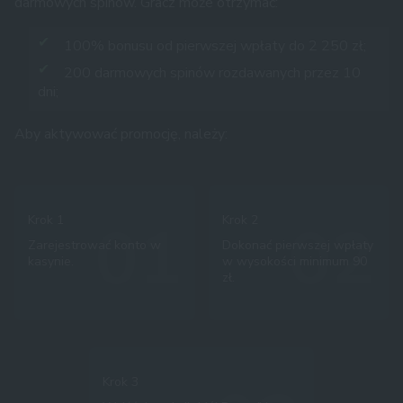
darmowych spinów. Gracz może otrzymać:
100% bonusu od pierwszej wpłaty do 2 250 zł;
200 darmowych spinów rozdawanych przez 10
dni;
Aby aktywować promocję, należy:
Krok 1
Krok 2
Zarejestrować konto w
Dokonać pierwszej wpłaty
kasynie.
w wysokości minimum 90
zł.
Krok 3