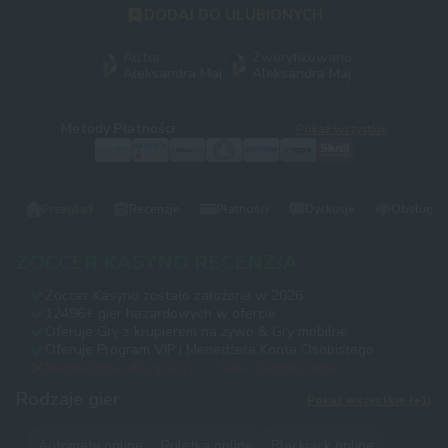
DODAJ DO ULUBIONYCH
Autor:
Zweryfikowano:
Aleksandra Maj
Aleksandra Maj
Metody Płatności:
Pokaż wszystkie
Przegląd
Recenzje
Płatności
Dyskusje
Obsługa k
ZOCCER KASYNO RECENZJA
Zoccer Kasyno zostało założone w 2026
12496+ gier hazardowych w ofercie
Oferuje Gry z krupierem na żywo & Gry mobilne
Oferuje Program VIP i Menedżera Konta Osobistego
Niedostępne dla graczy z: Stany Zjednoczone
Rodzaje gier
Pokaż wszystkie
(+1)
Automaty online
Ruletka online
Blackjack online