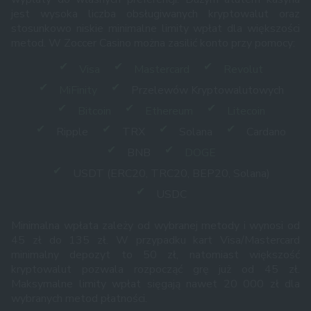
jest wysoka liczba obsługiwanych kryptowalut oraz
stosunkowo niskie minimalne limity wpłat dla większości
metod. W Zoccer Casino można zasilić konto przy pomocy:
Visa
Mastercard
Revolut
MiFinity
Przelewów Kryptowalutowych
Bitcoin
Ethereum
Litecoin
Ripple
TRX
Solana
Cardano
BNB
DOGE
USDT (ERC20, TRC20, BEP20, Solana)
USDC
Minimalna wpłata zależy od wybranej metody i wynosi od
45 zł do 135 zł. W przypadku kart Visa/Mastercard
minimalny depozyt to 50 zł, natomiast większość
kryptowalut pozwala rozpocząć grę już od 45 zł.
Maksymalne limity wpłat sięgają nawet 20 000 zł dla
wybranych metod płatności.