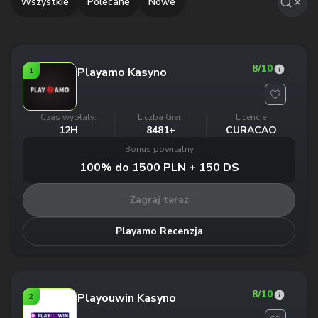
Wszystkie
Polecane
Nowe
8
/10
Playamo Kasyno
1
Czas wypłaty:
Liczba Gier:
Licencje
12H
8481+
CURACAO
Bonus powitalny
100% do 1500 PLN + 150 DS
Zagraj teraz
Playamo Recenzja
8
/10
Playouwin Kasyno
2