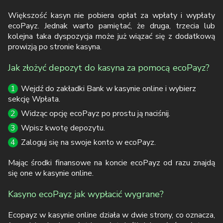
Większość kasyn nie pobiera opłat za wpłaty i wypłaty
ecoPayz. Jednak warto pamiętać, że druga, trzecia lub
kolejna taka dyspozycja może już wiązać się z dodatkową
prowizją po stronie kasyna.
Jak złożyć depozyt do kasyna za pomocą ecoPayz?
Wejdź do zakładki Bank w kasynie online i wybierz
sekcję Wpłata.
Widząc opcję ecoPayz po prostu ją naciśnij.
Wpisz kwotę depozytu.
Zaloguj się na swoje konto w ecoPayz.
Mając środki finansowe na koncie ecoPayz od razu znajdą
się one w kasynie online.
Kasyno ecoPayz jak wypłacić wygrane?
Ecopayz w kasynie online działa w dwie strony, co oznacza,