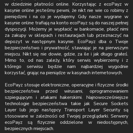
w dziedzinie płatności online. Korzystając z ecoPayz w
kasynie online jesteśmy pewni, że nikt nie wie co robimy z
pieniędzmi i na co je wydajemy. Gdy nasze wygrane w
kasynie online trafiają na konto ecoPayz są do naszej pełnej
dyspozycji. Możemy je wypłacić w bankomacie, płacić nimi
za zakupy w sklepach i restauracjach lub przeznaczyć na
depozyt w następnym kasynie. EcoPayz dba o Twoje
bezpieczeństwo i prywatność, stawiając je na pierwszym
miejscu. Nikt się nie dowie, gdzie, za ile i jak długo grałeś.
Mimo to, od nas zależy, który serwis wybierzemy i z
którego serwisu będzie nam najbardziej wygodnie
korzystać, grając na pieniądze w kasynach internetowych.
EcoPayz stosuje elektroniczne, operacyjne i fizyczne środki
bezpieczeństwa przed wirusami, oprogramowaniem
szpiegującym i atakami hakerskimi. Najnowocześniejsze
technologie bezpieczeństwa takie jak Secure Sockets
Layer lub jego następcy Transport Layer Security są
stosowane w zależności od Twojej przeglądarki. Serwery
ecoPayz są fizycznie oddzielone w niedostępnych,
bezpiecznych miejscach.