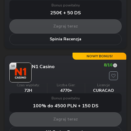
Bonus powitalny
250€ + 50 DS
Zagraj teraz
Spinia Recenzja
NOWY BONUS!
8
/10
N1 Casino
10
Czas wypłaty:
Liczba Gier:
Licencje
72H
4770+
CURACAO
Bonus powitalny
100% do 4500 PLN + 150 DS
Zagraj teraz