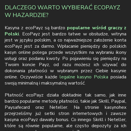
DLACZEGO WARTO WYBIERAĆ ECOPAYZ
W HAZARDZIE?
Kasyna z ecoPayz są bardzo
popularne wśród graczy z
Polski
. EcoPayz jest bardzo łatwe w obsłudze, witryna
jest w języku polskim, a co najważniejsze założenie konta
ecoPayz jest za darmo. Wpłacanie pieniędzy do polskich
kasyn online polega przede wszystkim na wybraniu ikony
usługi oraz podaniu kwoty. Po pojawieniu się pieniędzy na
Twoim koncie Payz, od razu możesz ich używać do
dokonania płatności w wybranym przez Ciebie kasynie
online. Oczywiście każde
legalne kasyno Polska
posiada
swoją minimalną i maksymalną wartość.
Płatność ecoPayz działa dokładnie tak samo, jak inne
bardzo popularne metody płatności, takie jak Skrill, Paypal,
Paysafecard oraz Neteller. Na stronie kasynohex
przejrzeliśmy już setki stron internetowych i zawsze
kasyna ecoPayz dawały bonus. Co innego Skrill i Neteller,
które są równie popularne, ale często depozyty za ich