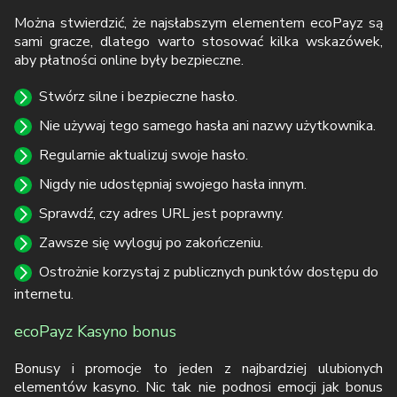
Można stwierdzić, że najsłabszym elementem ecoPayz są
sami gracze, dlatego warto stosować kilka wskazówek,
aby płatności online były bezpieczne.
Stwórz silne i bezpieczne hasło.
Nie używaj tego samego hasła ani nazwy użytkownika.
Regularnie aktualizuj swoje hasło.
Nigdy nie udostępniaj swojego hasła innym.
Sprawdź, czy adres URL jest poprawny.
Zawsze się wyloguj po zakończeniu.
Ostrożnie korzystaj z publicznych punktów dostępu do
internetu.
ecoPayz Kasyno bonus
Bonusy i promocje to jeden z najbardziej ulubionych
elementów kasyno. Nic tak nie podnosi emocji jak bonus