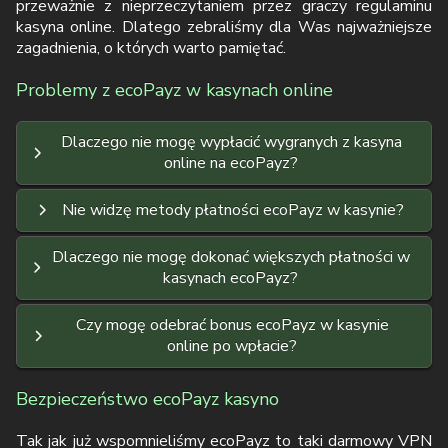
przeważnie z nieprzeczytaniem przez graczy regulaminu
kasyna online. Dlatego zebraliśmy dla Was najważniejsze
zagadnienia, o których warto pamiętać.
Problemy z ecoPayz w kasynach online
Dlaczego nie mogę wypłacić wygranych z kasyna
online na ecoPayz?
Nie widzę metody płatności ecoPayz w kasynie?
Dlaczego nie mogę dokonać większych płatności w
kasynach ecoPayz?
Czy mogę odebrać bonus ecoPayz w kasynie
online po wpłacie?
Bezpieczeństwo ecoPayz kasyno
Tak jak już wspomnieliśmy ecoPayz to taki darmowy VPN