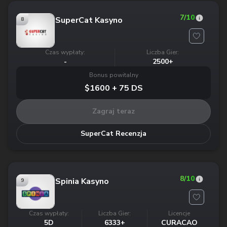
7
/10
SuperCat Kasyno
8
Czas wypłaty:
Liczba Gier:
-
2500+
Bonus powitalny
$1600 + 75 DS
Zagraj teraz
SuperCat Recenzja
8
/10
Spinia Kasyno
9
Czas wypłaty:
Liczba Gier:
Licencje
5D
6333+
CURACAO