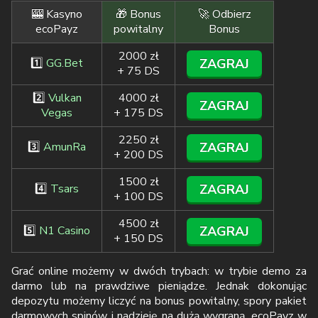
🎰 Kasyno
🎁 Bonus
🚀 Odbierz
ecoPayz
powitalny
Bonus
2000 zł
ZAGRAJ
1️⃣
GG.Bet
+ 75 DS
2️⃣
Vulkan
4000 zł
ZAGRAJ
Vegas
+ 175 DS
2250 zł
ZAGRAJ
3️⃣
AmunRa
+ 200 DS
1500 zł
ZAGRAJ
4️⃣
Tsars
+ 100 DS
4500 zł
ZAGRAJ
5️⃣
N1 Casino
+ 150 DS
Grać online możemy w dwóch trybach: w trybie demo za
darmo lub na prawdziwe pieniądze. Jednak dokonując
depozytu możemy liczyć na bonus powitalny, spory pakiet
darmowych spinów i nadzieję na dużą wygraną. ecoPayz w