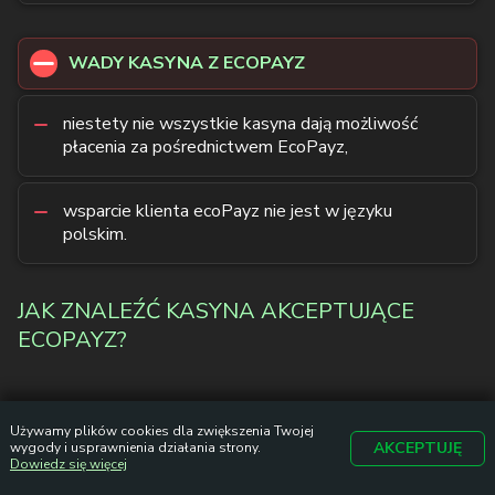
WADY KASYNA Z ECOPAYZ
niestety nie wszystkie kasyna dają możliwość
płacenia za pośrednictwem EcoPayz,
wsparcie klienta ecoPayz nie jest w języku
polskim.
JAK ZNALEŹĆ KASYNA AKCEPTUJĄCE
ECOPAYZ?
Używamy plików cookies dla zwiększenia Twojej
AKCEPTUJĘ
wygody i usprawnienia działania strony.
Krok 1
Dowiedz się więcej
Główna
Bonusy Kasynowe
Maszyny Hazardowe
Profil
Wybierz ecoPayz kasyno z naszej