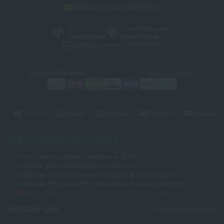
DODAJ DO ULUBIONYCH
Autor:
Zweryfikowano:
Anna Rosak
Anna Rosak
Zaktualizowano:
15/07/2026
Metody Płatności:
Pokaż wszystkie
Przegląd
Bonusy
Recenzje
Płatności
Dyskusje
ICE CASINO RECENZJA
Ice Casino zostało założone w 2013
2398+ gier hazardowych w ofercie
Oferuje Gry z krupierem na żywo & Gry mobilne
Oferuje Program VIP i Menedżera Konta Osobistego
Niedostępne dla graczy z: Stany Zjednoczone
Rodzaje gier
Pokaż wszystkie
(+3)