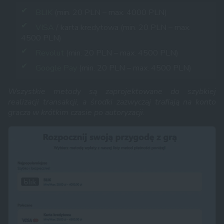
BLIK
(min. 20 PLN – max. 4000 PLN)
VISA
/ karta kredytowa (min. 20 PLN – max.
4500 PLN)
Revolut
(min. 20 PLN – max. 4500 PLN)
Google Pay
(min. 20 PLN – max. 4500 PLN)
Wszystkie metody są zaprojektowane do szybkiej
realizacji transakcji, a środki zazwyczaj trafiają na konto
gracza w krótkim czasie po autoryzacji
.