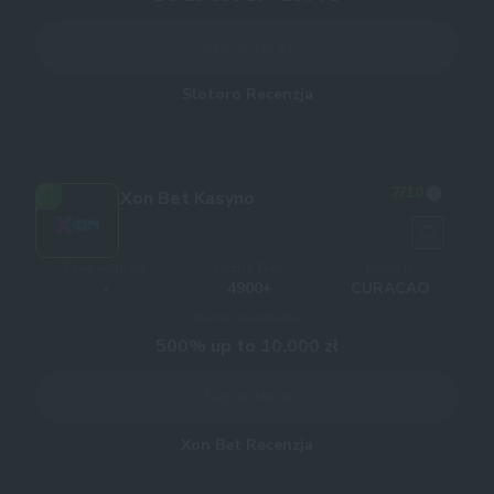
Zagraj teraz
Slotoro Recenzja
7
/10
Xon Bet Kasyno
3
Czas wypłaty:
Liczba Gier:
Licencje
-
4900+
CURACAO
Bonus powitalny
500% up to 10,000 zł
Zagraj teraz
Xon Bet Recenzja