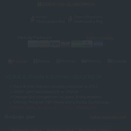
DODAJ DO ULUBIONYCH
Autor:
Zweryfikowano:
Aleksandra Maj
Aleksandra Maj
Metody Płatności:
Pokaż wszystkie
Przegląd
Bonusy
Recenzje
Płatności
Dyskusje
VERA & JOHN KASYNO RECENZJA
Vera & John Kasyno zostało założone w 2011
3056+ gier hazardowych w ofercie
Oferuje Gry z krupierem na żywo & Gry mobilne
Oferuje Program VIP i Menedżera Konta Osobistego
Niedostępne dla graczy z: Stany Zjednoczone
Rodzaje gier
Pokaż wszystkie
(+6)
Automaty online
Ruletka online
Blackjack online