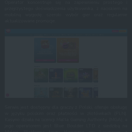
Operator koncentruje się na zapewnieniu prostego i
przejrzystego doświadczenia użytkownika, z naciskiem na
mobilną wygodę, szeroki wybór gier oraz regularnie
aktualizowane promocje.
Serwis jest dostępny dla graczy z Polski, oferuje obsługę
w języku polskim oraz płatności w złotówkach (PLN).
Kasyno działa na licencji Malta Gaming Authority (MGA), a
jego operatorem jest Blue Boulder LTD z siedzibą na
Malcie. Platforma łączy klasyczne gry kasynowe z