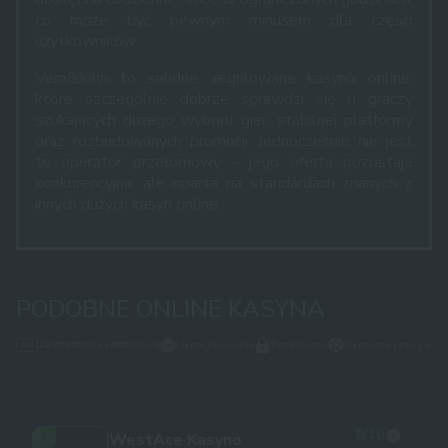
co może być pewnym minusem dla części
użytkowników.
Vera&John to solidne, regulowane kasyno online,
które szczególnie dobrze sprawdzi się u graczy
szukających dużego wyboru gier, stabilnej platformy
oraz rozbudowanych promocji. Jednocześnie nie jest
to operator przełomowy – jego oferta pozostaje
konkurencyjna, ale oparta na standardach znanych z
innych dużych kasyn online.
PODOBNE ONLINE KASYNA
Zastrzeżenie reklamowe
Licencjonowane
Bezpieczne
Ocenione przez eks
8
/10
WestAce Kasyno
1