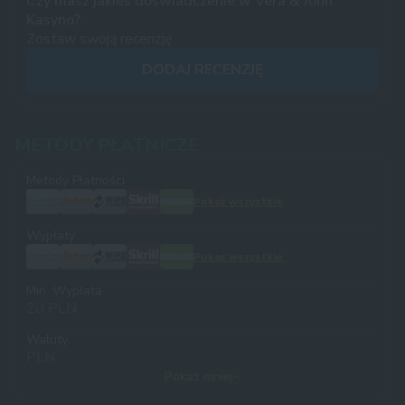
Czy masz jakieś doświadczenie w Vera & John
Kasyno?
Zostaw swoją recenzję
DODAJ RECENZJĘ
METODY PŁATNICZE
Metody Płatności
Pokaż wszystkie
Wypłaty
Pokaż wszystkie
Min. Wypłata
20 PLN
Waluty
PLN
Pokaż mniej