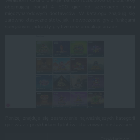
Vera&John Casino oferuje bardzo rozbudowaną bibliotekę
obejmującą ponad 4 500 gier od szerokiego grona
międzynarodowych dostawców. W katalogu znajdują się
zarówno klasyczne sloty, jak i nowoczesne gry z funkcjami
specjalnymi, jackpoty, gry live oraz produkcje arcade.
Poniżej znajduje się zestawienie najważniejszych kategorii
gier wraz z przykładami tytułów i kluczowymi dostawcami.
Przykładowe