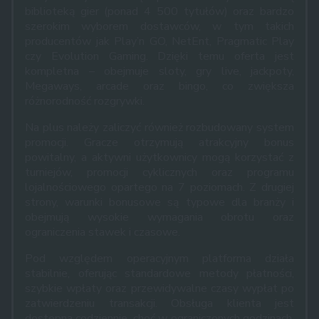
biblioteką gier (ponad 4 500 tytułów) oraz bardzo
szerokim wyborem dostawców, w tym takich
producentów jak Play’n GO, NetEnt, Pragmatic Play
czy Evolution Gaming. Dzięki temu oferta jest
kompletna – obejmuje sloty, gry live, jackpoty,
Megaways, arcade oraz bingo, co zwiększa
różnorodność rozgrywki.
Na plus należy zaliczyć również rozbudowany system
promocji. Gracze otrzymują atrakcyjny bonus
powitalny, a aktywni użytkownicy mogą korzystać z
turniejów, promocji cyklicznych oraz programu
lojalnościowego opartego na 7 poziomach. Z drugiej
strony, warunki bonusowe są typowe dla branży i
obejmują wysokie wymagania obrotu oraz
ograniczenia stawek i czasowe.
Pod względem operacyjnym platforma działa
stabilnie, oferując standardowe metody płatności,
szybkie wpłaty oraz przewidywalne czasy wypłat po
zatwierdzeniu transakcji. Obsługa klienta jest
dostępna codziennie, choć w ograniczonych godzinach,