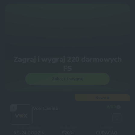
Zagraj i wygraj 220 darmowych
FS
Zakręć i wygraj
Nowe🔥
8
/10
Vox Casino
4
Czas wypłaty:
Liczba Gier:
Licencje
0,5-24 GODZIN
5206+
CURACAO