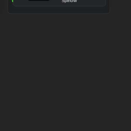
Spinów