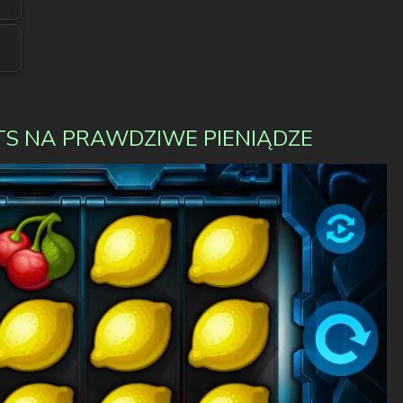
TS NA PRAWDZIWE PIENIĄDZE