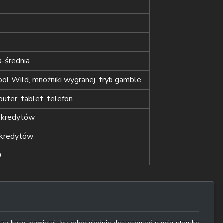
a-średnia
ol Wild, mnożniki wygranej, tryb gamble
uter, tablet, telefon
 kredytów
kredytów
0
e za kasę, pamiętaj, by odpowiednio dostosować swoją stawkę