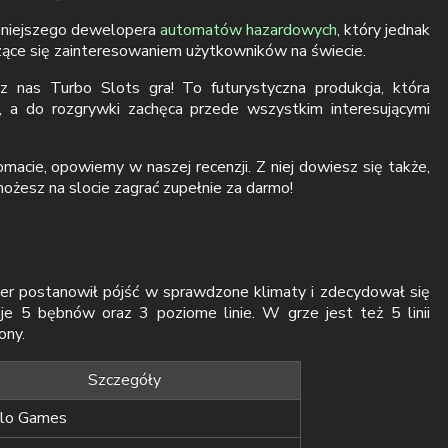
mniejszego dewelopera
automatów hazardowych
, który jednak
zące się zainteresowaniem użytkowników na świecie.
ez nas Turbo Slots gra! To futurystyczna produkcja, która
, a do rozgrywki zachęca przede wszystkim interesującymi
tomacie, opowiemy w naszej recenzji. Z niej dowiesz się także,
ożesz na slocie zagrać zupełnie za darmo!
r postanowił pójść w sprawdzone klimaty i zdecydował się
je 5 bębnów oraz 3 poziome linie. W grze jest też 5 linii
ony.
Szczegóły
lo Games