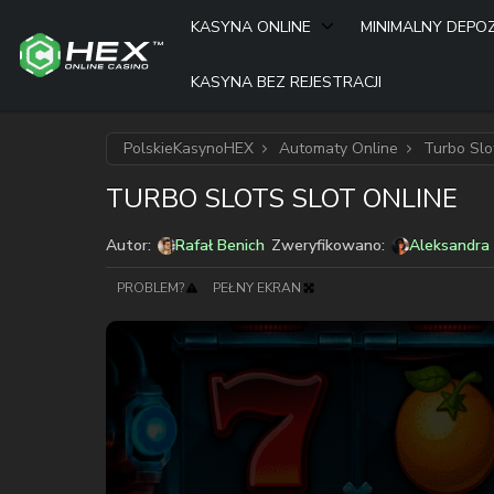
KASYNA ONLINE
MINIMALNY DEPO
KASYNA BEZ REJESTRACJI
PolskieKasynoHEX
Automaty Online
Turbo Slo
TURBO SLOTS SLOT ONLINE
Aleksandra
Autor:
Rafał Benich
Zweryfikowano:
PROBLEM?
PEŁNY EKRAN