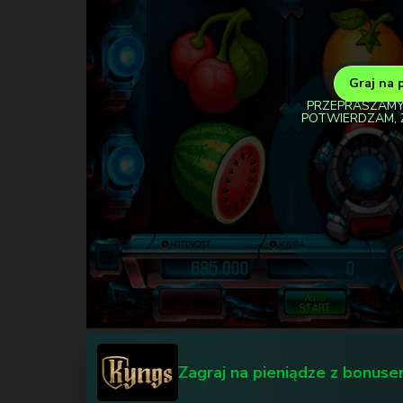
Graj na 
PRZEPRASZAMY,
POTWIERDZAM, 
Zagraj na pieniądze z bonus