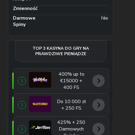
Zmienność
Darmowe
Nie
Spiny
TOP 3 KASYNA DO GRY NA
PRAWDZIWE PIENIĄDZE
400% up to
€15000 +
1
400 FS
Do 10 000 zł
2
+ 250 FS
425% + 250
Darmowych
3