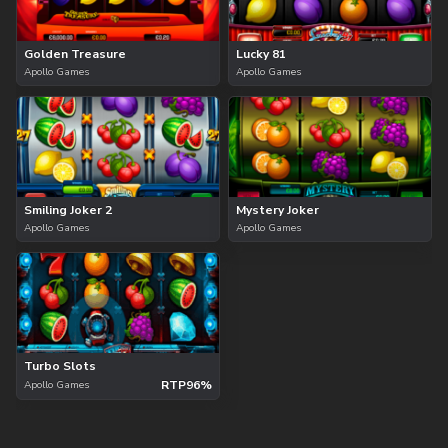
Golden Treasure
Lucky 81
Apollo Games
Apollo Games
Smiling Joker 2
Mystery Joker
Apollo Games
Apollo Games
Turbo Slots
RTP
96%
Apollo Games