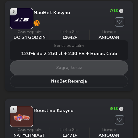
7
/10
NaoBet Kasyno
6
Czas wypłaty:
Liczba Gier:
Licencje
DO 24 GODZIN
11642+
ANJOUAN
Bonus powitalny
120% do 2 250 zł + 240 FS + Bonus Crab
Zagraj teraz
NaoBet Recenzja
8
/10
Roostino Kasyno
7
Czas wypłaty:
Liczba Gier:
Licencje
NATYCHMIAST
12471+
ANJOUAN