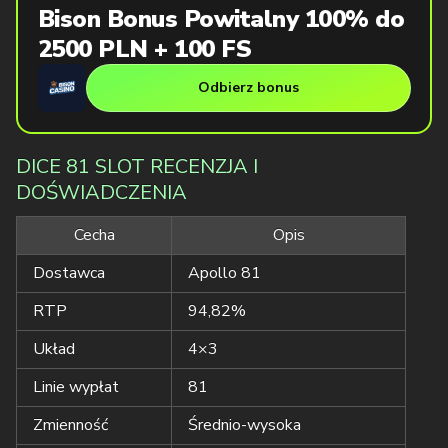
Bison Bonus Powitalny 100% do
2500 PLN + 100 FS
Odbierz bonus
DICE 81 SLOT RECENZJA I
DOŚWIADCZENIA
Cecha
Opis
Dostawca
Apollo 81
RTP
94,82%
Układ
4×3
Linie wypłat
81
Zmienność
Średnio-wysoka