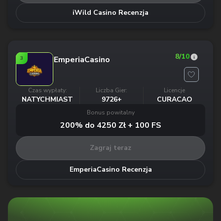
iWild Casino Recenzja
8
/10
EmperiaCasino
3
Czas wypłaty:
Liczba Gier:
Licencje
NATYCHMIAST
9726+
CURACAO
Bonus powitalny
200% do 4250 Zł + 100 FS
Zagraj teraz
EmperiaCasino Recenzja