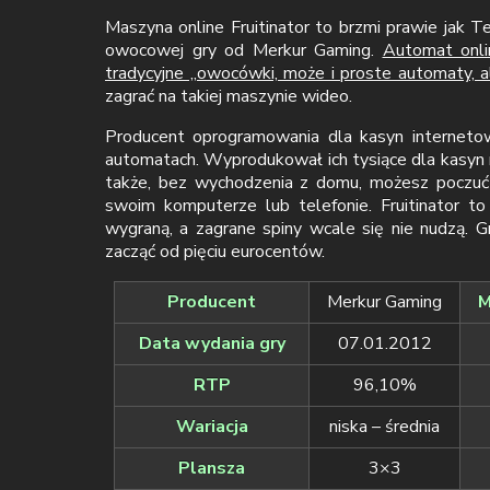
Maszyna online Fruitinator to brzmi prawie jak T
owocowej gry od Merkur Gaming.
Automat onlin
tradycyjne „owocówki, może i proste automaty, a
zagrać na takiej maszynie wideo.
Producent oprogramowania dla kasyn internet
automatach. Wyprodukował ich tysiące dla kasyn n
także, bez wychodzenia z domu, możesz poczuć
swoim komputerze lub telefonie. Fruitinator t
wygraną, a zagrane spiny wcale się nie nudzą. 
zacząć od pięciu eurocentów.
Producent
Merkur Gaming
M
Data wydania gry
07.01.2012
RTP
96,10%
Wariacja
niska – średnia
Plansza
3×3