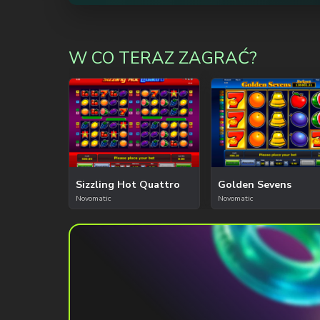
W CO TERAZ ZAGRAĆ?
Sizzling Hot Quattro
Golden Sevens
Novomatic
Novomatic