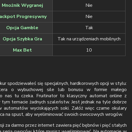
Mnożnik Wygranej
Nie
Jackpot Progresywny
Nie
Opcja Gamble
Tak
Opcja Szybka Gra
Tak na urządzeniach mobilnych
Max Bet
10
kur spodziewałeś się specjalnych, hardkorowych opcji w stylu:
attera o wybuchowej sile lub bonusu w formie małego
o nas tu czeka. Fruitinator to klasyczny automat online z
tym temacie żadnych szaleństw. Jest jednak na tyle dobrze
w automatów wyciskających soki. Załóż więc czarne okulary
palca na spust, aby wyeliminować swoich owocowych wrogów.
sji za darmo przez internet zawiera pięć bębnów i pięć stałych
całą serią owoców, które musisz wyeliminować. Na automacie w