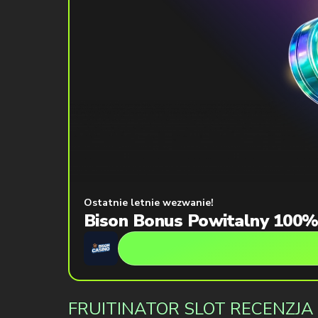
Ostatnie letnie wezwanie!
Bison Bonus Powitalny 100%
FRUITINATOR SLOT RECENZJA