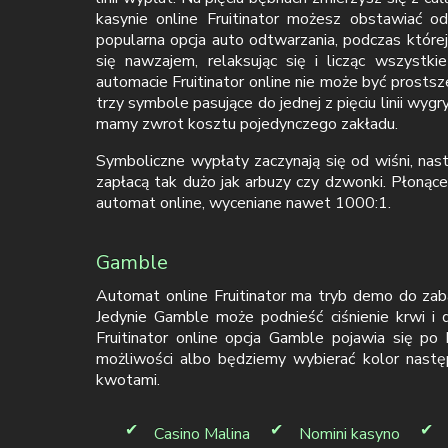
kasynie online Fruitinator możesz obstawiać o
popularna opcja auto odtwarzania, podczas które
się nawzajem, relaksując się i licząc wszystk
automacie Fruitinator online nie może być prostsz
trzy symbole pasujące do jednej z pięciu linii wyg
mamy zwrot kosztu pojedynczego zakładu.
Symboliczne wypłaty zaczynają się od wiśni, nas
zapłacą tak dużo jak arbuzy czy dzwonki. Płonące
automat online, wyceniane nawet 1000:1.
Gamble
Automat online Fruitinator ma tryb demo do zaba
Jedynie Gamble może podnieść ciśnienie krwi i 
Fruitinator online opcja Gamble pojawia się p
możliwości albo będziemy wybierać kolor następ
kwotami.
Casino Malina
Nomini kasyno