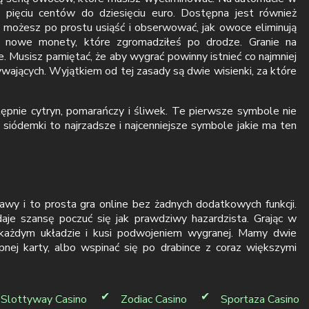
d pięciu centów do dziesięciu euro. Dostępna jest również
j możesz po prostu usiąść i obserwować, jak owoce eliminują
ie nowe monety, które zgromadziłeś po drodze. Granie na
e. Musisz pamiętać, że aby wygrać powinny istnieć co najmniej
rywających. Wyjątkiem od tej zasady są dwie wisienki, za które
tępnie cytryn, pomarańczy i śliwek. Te pierwsze symbole nie
 siódemki to najrzadsze i najcenniejsze symbole jakie ma ten
wy i to prosta gra online bez żadnych dodatkowych funkcji.
daje szansę poczuć się jak prawdziwy hazardzista. Grając w
o każdym układzie i kusi podwojeniem wygranej. Mamy dwie
nej karty, albo wspinać się po drabince z coraz większymi
Slottyway Casino
Zodiac Casino
Sportaza Casino