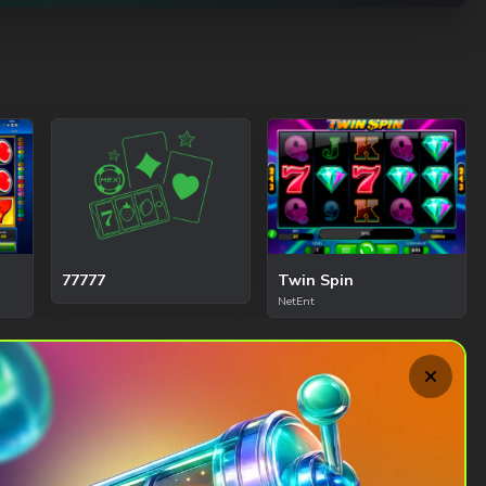
77777
Twin Spin
NetEnt