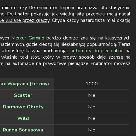
erminator czy Determinator. Imponująca nazwa dla klasycznie
e Fruitinator pokazuje jak wielką siłę przebicia mają nadal
le lubiane przez graczy
. Chyba każdy hazardzista miał okazję
owych
Merkur Gaming
bardzo dobrze zna się na klasycznych
aziemnych, gdzie cieszą się niesłabnącą popularnością. Teraz
 atmosferę kasyna uruchamiając
automaty do gier online
na
o właśnie taki slot, który w prosty sposób daje szansę na
Grę na automacie na prawdziwe pieniądze Fruitinator możesz
ax Wygrana (żetony)
1000
Scatter
Nie
Darmowe Obroty
Nie
Wild
Nie
Runda Bonusowa
Nie