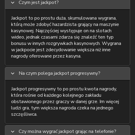
Czym jest jackpot?
Jackpot to po prostu duża, skumulowana wygrana,
którą może zdobyć hazardzista grający na maszynie
kasynowej. Najczęściej występuje on na slotach
wideo, jednak czasami zdarza się znaleźć ten typ
bonusu w innych rozgrywkach kasynowych. Wygrana
w jackpocie jest zdecydowanie większa niż inne
nagrody oferowane przez kasyna.
Na czym polega jackpot progresywny?
Jackpot progresywny to po prostu kwota nagrody,
która rośnie od każdego kolejnego zakładu
obstawionego przez graczy w danej grze. Im więcej
ludzi gra, tym większa nagroda czeka na jednego
szczęśliwca.
Czy można wygrać jackpot grając na telefonie?