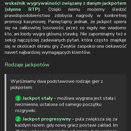
wskaźnik wygrywalności związany z danym jackpotem
(słynne RTP)
. Dzięki niemu możemy śledzić
prawdopodobieństwo zdobycia nagrody w konkretnej
promocji kasynowej. Pamiętajmy jednak, że jackpot opiera
się na całkowitej losowości, przez co nigdy nie wiadomo
kto, ani kiedy wygra główną stawkę. Nie zapominajmy też o
sekcji najczęściej zadawanych pytań, która często znajduje
się w okolicach ekranu gry. Zwykle zaspokoi ona ciekawość
nawet najbardziej wymagających klientów.
Rodzaje jackpotów
Wyróżniamy dwa podstawowe rodzaje gier z
jackpotem:
Jackpot stały
– możliwa wygrana jest stała i
niezmienna, ustalona od samego początku
rozgrywki.
Jackpot progresywny
– pula zwiększa się za
każdym razem, gdy nowy gracz postawi zakład. Im