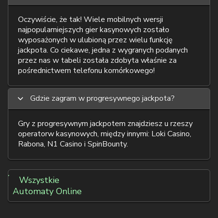
Oczywiście, że tak! Wiele mobilnych wersji
najpopularniejszych gier kasynowych zostało
wyposażonych w ulubioną przez wielu funkcję
jackpota. Co ciekawe, jedna z wygranych podanych
przez nas w tabeli została zdobyta właśnie za
pośrednictwem telefonu komórkowego!
Gdzie zagram w progresywnego jackpota?
Gry z progresywnym jackpotem znajdziesz u rzeszy
operatorw kasynowych, między innymi: Loki Casino,
Rabona, N1 Casino i SpinBounty.
Wszystkie
Automaty Online