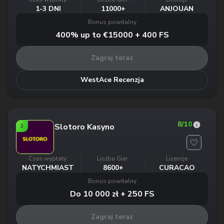
1-3 DNI
11000+
ANJOUAN
Bonus powitalny
400% up to €15000 + 400 FS
Zagraj teraz
WestAce Recenzja
8
/10
Slotoro Kasyno
2
Czas wypłaty:
Liczba Gier:
Licencje
NATYCHMIAST
8600+
CURACAO
Bonus powitalny
Do 10 000 zł + 250 FS
Zagraj teraz