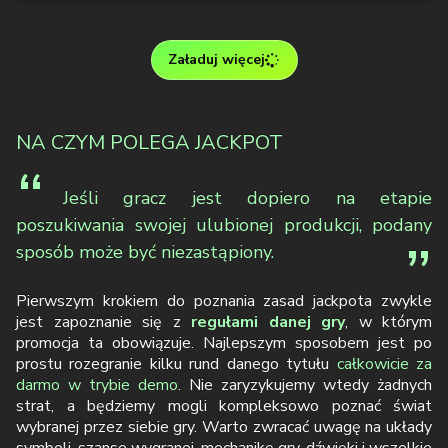
Załaduj więcej
NA CZYM POLEGA JACKPOT
Jeśli gracz jest dopiero na etapie
poszukiwania swojej ulubionej produkcji, podany
sposób może być niezastąpiony.
Pierwszym krokiem do poznania zasad jackpota zwykle
jest zapoznanie się z
regułami danej gry
, w którym
promocja ta obowiązuje. Najlepszym sposobem jest po
prostu rozegranie kilku rund danego tytułu
całkowicie za
darmo w trybie demo
. Nie zaryzykujemy wtedy żadnych
strat, a będziemy mogli kompleksowo poznać świat
wybranej przez siebie gry. Warto zwracać uwagę na układy
symboli, szanse wygranej, mechanikę gry, dźwięki i wszelkie