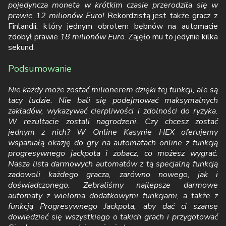
pojedyncza moneta w krótkim czasie przerodziła się w
prawie 12 milionów Euro!
Rekordzistą jest także gracz z
Finlandii, który jednym obrotem bębnów na automacie
zdobył prawie
18 milionów Euro
. Zajęło mu to jedynie kilka
sekund.
Podsumowanie
Nie każdy może zostać milionerem dzięki tej funkcji, ale są
tacy ludzie. Nie bali się podejmować maksymalnych
zakładów, wykazywać cierpliwości i zdolności do ryzyka.
W rezultacie zostali nagrodzeni. Czy chcesz zostać
jednym z nich? W Online Kasynie HEX oferujemy
wspaniałą okazję do gry na automatach online z funkcją
progresywnego jackpota i zobacz, co możesz wygrać.
Nasza lista darmowych automatów z tą specjalną funkcją
zadowoli każdego gracza, zarówno nowego, jak i
doświadczonego. Zebraliśmy najlepsze darmowe
automaty z wieloma dodatkowymi funkcjami, a także z
funkcją Progresywnego Jackpota, aby dać ci szansę
dowiedzieć się wszystkiego o takich grach i przygotować