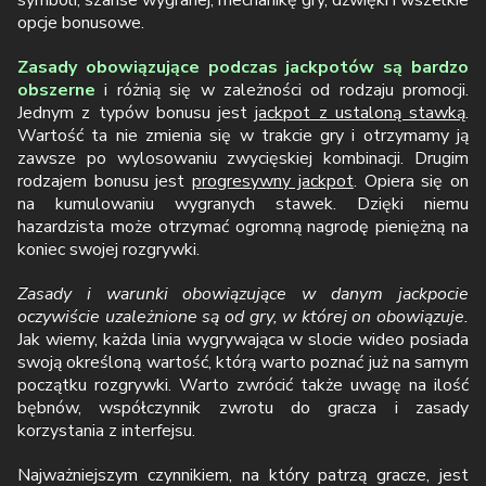
opcje bonusowe.
Zasady obowiązujące podczas jackpotów są bardzo
obszerne
i różnią się w zależności od rodzaju promocji.
Jednym z typów bonusu jest
jackpot z ustaloną stawką
.
Wartość ta nie zmienia się w trakcie gry i otrzymamy ją
zawsze po wylosowaniu zwycięskiej kombinacji. Drugim
rodzajem bonusu jest
progresywny jackpot
. Opiera się on
na kumulowaniu wygranych stawek. Dzięki niemu
hazardzista może otrzymać ogromną nagrodę pieniężną na
koniec swojej rozgrywki.
Zasady i warunki obowiązujące w danym jackpocie
oczywiście uzależnione są od gry, w której on obowiązuje.
Jak wiemy, każda linia wygrywająca w slocie wideo posiada
swoją określoną wartość, którą warto poznać już na samym
początku rozgrywki. Warto zwrócić także uwagę na ilość
bębnów, współczynnik zwrotu do gracza i zasady
korzystania z interfejsu.
Najważniejszym czynnikiem, na który patrzą gracze, jest