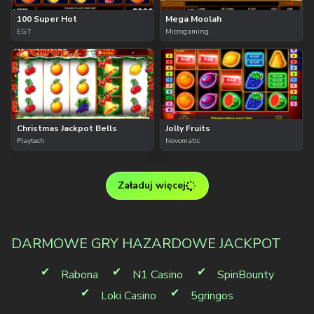
100 Super Hot
Mega Moolah
EGT
Microgaming
Christmas Jackpot Bells
Jolly Fruits
Playtech
Novomatic
Załaduj więcej
DARMOWE GRY HAZARDOWE JACKPOT
Rabona
N1 Casino
SpinBounty
Loki Casino
5gringos