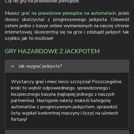
Cię do gry na prawdziwe pieniądze.
Musisz
grać na prawdziwe pieniądze na automatach
, jeżeli
chcesz skorzystać z progresywnego jackpota. Odwiedź
zatem jedno z kasyn online wymienionych na naszej stronie
internetowej, skoncentruj się na grze i zdobądź jackpot tak
szybko, jak to możliwe!
GRY HAZARDOWE Z JACKPOTEM
Jak wygrać jackpota?
Wystarczy grać i mieć nieco szczęścia! Poszczególne
kroki to wybór odpowiedniego, sprawdzonego i
bezpiecznego kasyna (najlepiej jednego z naszych
partnerów). Następnie należy znaleźć kategorię
automatów z progresywnym jackpotem, sprawdzić
listę wypłat konkretnej maszyny i liczyć na uśmiech
fortuny!