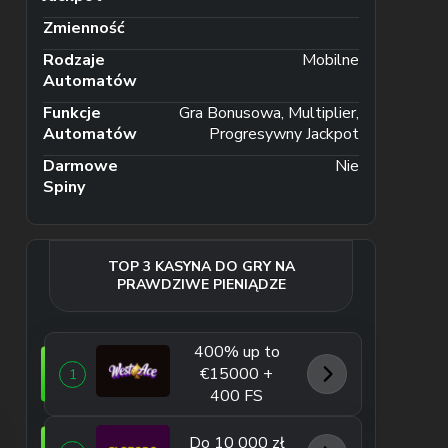
Zmienność
Rodzaje
Mobilne
Automatów
Funkcje
Gra Bonusowa, Multiplier,
Automatów
Progresywny Jackpot
Darmowe
Nie
Spiny
TOP 3 KASYNA DO GRY NA
PRAWDZIWE PIENIĄDZE
400% up to
€15000 +
1
400 FS
Do 10 000 zł