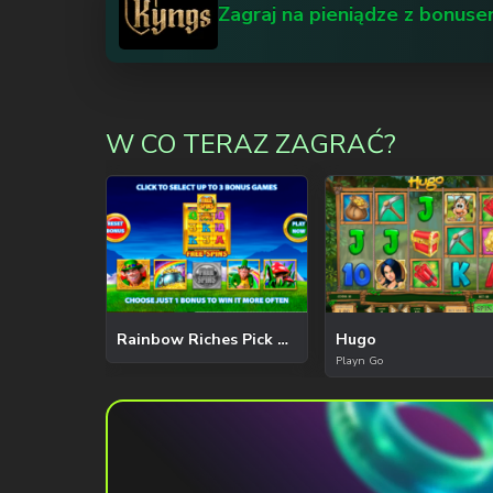
Zagraj na pieniądze z bonus
W CO TERAZ ZAGRAĆ?
Rainbow Riches Pick and Mix
Hugo
Playn Go