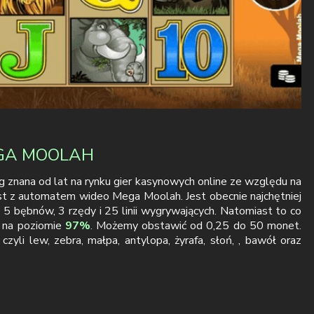
EGA MOOLAH
znana od lat na rynku gier kasynowych online ze względu na
 jest z automatem wideo Mega Moolah. Jest obecnie najchętniej
5 bębnów, 3 rzędy i 25 linii wygrywających. Natomiast to co
i na poziomie
97%
. Możemy obstawić od 0,25 do 50 monet.
czyli lew, zebra, małpa, antylopa, żyrafa, słoń, , bawół oraz