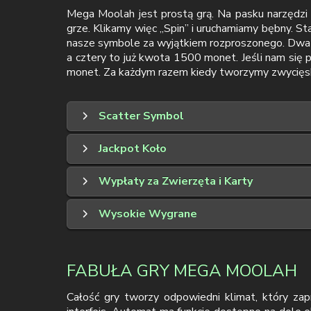
Mega Moolah jest prostą grą. Na pasku narzędzi
grze. Klikamy więc „Spin” i uruchamiamy bębny. St
nasze symbole za wyjątkiem rozproszonego. Dwa 
a cztery to już kwota 1500 monet. Jeśli nam się 
monet. Za każdym razem kiedy tworzymy zwycięsk
Scatter Symbol
Jackpot Koło
Wypłaty za Zwierzęta i Karty
Wysokie Wygrane
FABUŁA GRY MEGA MOOLAH
Całość gry tworzy odpowiedni klimat, który zap