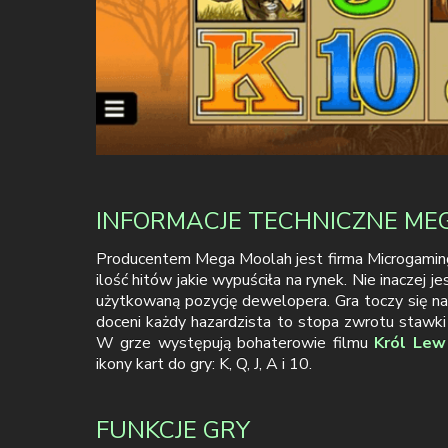
INFORMACJE TECHNICZNE M
Producentem Mega Moolah jest firma Microgaming 
ilość hitów jakie wypuściła na rynek. Nie inaczej
użytkowaną pozycję dewelopera. Gra toczy się na 
doceni każdy hazardzista to stopa zwrotu stawk
W grze występują bohaterowie filmu
Król Lew
ikony kart do gry: K, Q, J, A i 10.
FUNKCJE GRY