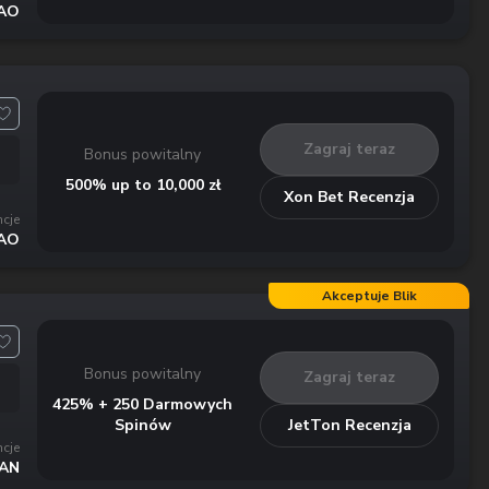
AO
Zagraj teraz
Bonus powitalny
500% up to 10,000 zł
Xon Bet Recenzja
ncje
AO
Akceptuje Blik
Bonus powitalny
Zagraj teraz
425% + 250 Darmowych
Spinów
JetTon Recenzja
ncje
AN