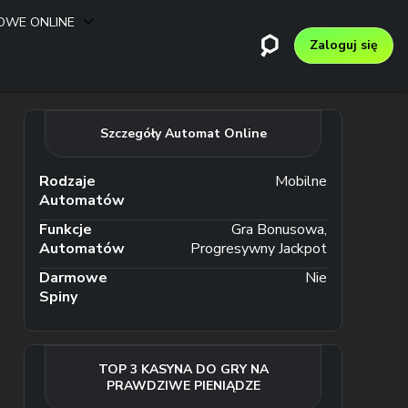
OWE ONLINE
Zaloguj się
Szczegóły Automat Online
Rodzaje
Mobilne
Automatów
Funkcje
Gra Bonusowa,
Automatów
Progresywny Jackpot
Darmowe
Nie
Spiny
TOP 3 KASYNA DO GRY NA
PRAWDZIWE PIENIĄDZE