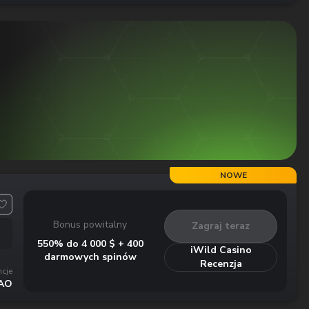
NOWE
Bonus powitalny
Zagraj teraz
550% do 4 000 $ + 400
iWild Casino
darmowych spinów
Recenzja
ncje
AO