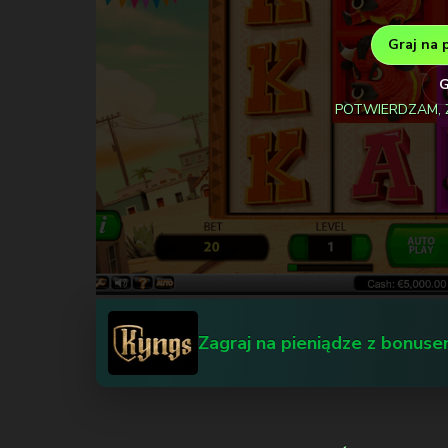
Graj na 
G
POTWIERDZAM, 
Zagraj na pieniądze z bonus