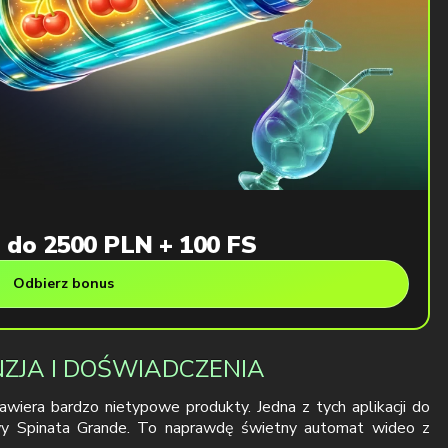
 do 2500 PLN + 100 FS
Odbierz bonus
ZJA I DOŚWIADCZENIA
iera bardzo nietypowe produkty. Jedna z tych aplikacji do
wy Spinata Grande. To naprawdę świetny automat wideo z