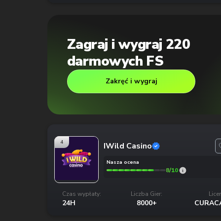
Zagraj i wygraj 220
darmowych FS
Zakręć i wygraj
4
IWild Casino
Nasza ocena
8
/10
Czas wypłaty:
Liczba Gier:
Lice
24H
8000+
CURAC