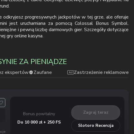
rund.
e odkryjesz progresywnych jackpotów w tej grze, ale oferuje
mini jest uruchamiana za pomocą Colossal Bonus Symbol.
ieniężne i pewną liczbę darmowych gier. Szczegóły dotyczące
nej gry online kasyna.
YNIE ZA PIENIĄDZE
ez ekspertów
Zaufane
Zastrzeżenie reklamowe
Zagraj teraz
Bonus powitalny
Do 10 000 zł + 250 FS
Slotoro Recenzja
ncje