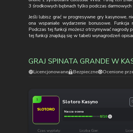
3 środkowych bębnach tylko podczas darmowych 
Jeśli lubisz grać w progresywne gry kasynowe, ni
ona wspaniałe wydarzenie bonusowe. Funkcja 
Podczas tej funkcji możesz otrzymywać nagrody p
tej funkcji znajdują się w tabeli wynagrodzeń opisa
GRAJ SPINATA GRANDE W KAS
Licencjonowane
Bezpieczne
Ocenione prz
1
Slotoro Kasyno
Nasza ocena
8
/10
Czas wypłaty:
Liczba Gier:
Lice