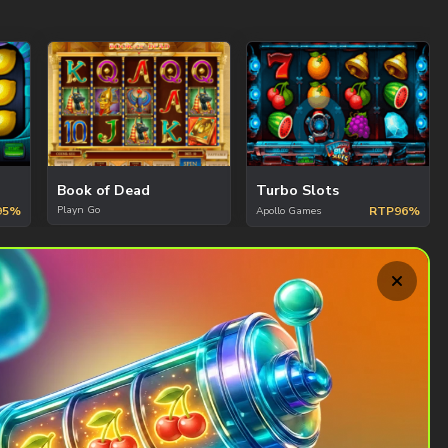
Book of Dead
Turbo Slots
95%
Playn Go
RTP
96%
Apollo Games