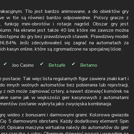
akacyjnym. Tło jest bardzo animowane, a do obiektów gry
we w tle są również bardzo odpowiednie. Polscy gracze z
e, funkcję mini-obrotów i rotacje nagród. Obszar gry jest
lumn. Na ekranie jest także 40 linii, które nie zawsze można
t dostępna do gry bez prawdziwych stawek. Prawdziwy model
 96,84%. Jeśli zdecydowałeś się zagrać na automatach za
ch kasyn online, które są zgromadzone na specjalnej liście.
Joo Casino
Betsafe
Betamo
postacie. Tak więc lista regularnych figur zawiera znaki kart i
o innych wolnych automatów bez pobierania lub rejestracji,
y z nich może zajmować cztery, a nawet dziewięć komórek na
 takie same jak w większości gier kasynowych z automatami
mentów zostanie wykryta jako zwycięska kombinacja.
 grę wideo z bonusami i darmowymi grami. Kolorowa gwiazda
ją Cię 5 darmowymi obrotami. Każdy dodatkowy element Spin
rót. Opisana maszyna wirtualna należy do automatów do gier
 ma czaszkę z cukru. Obejmuje dziewięć pozycji i wypadnie na