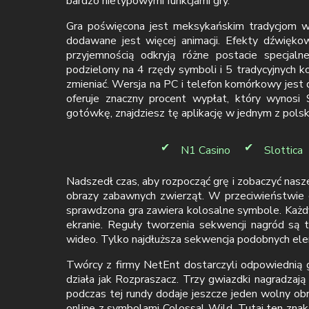
bardzo nietypowymi funkcjami gry.
Gra poświęcona jest meksykańskim tradycjom w
dodawane jest więcej animacji. Efekty dźwięko
przyjemnością odkryją różne postacie specjaln
podzielony na 4 rzędy symboli i 5 tradycyjnych ko
zmieniać. Wersja na PC i telefon komórkowy jes
oferuje znaczny procent wypłat, który wynosi
gotówkę, znajdziesz tę aplikację w jednym z polski
N1 Casino
Slottica
Nadszedł czas, aby rozpocząć grę i zobaczyć nasze 
obrazy zabawnych zwierząt. W przeciwieństwie d
sprawdzona gra zawiera kolosalne symbole. Każd
ekranie. Reguły tworzenia sekwencji nagród są
wideo. Tylko najdłuższa sekwencja podobnych ele
Twórcy z firmy NetEnt dostarczyli odpowiednią
działa jak Rozpraszacz. Trzy gwiazdki nagradza
podczas tej rundy dodaje jeszcze jeden wolny ob
online z symbolami Colossal Wild. Tutaj ten znak