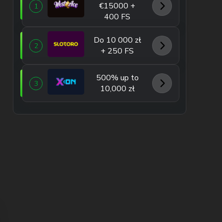
€15000 +
1
400 FS
Do 10 000 zł
2
+ 250 FS
500% up to
3
10,000 zł