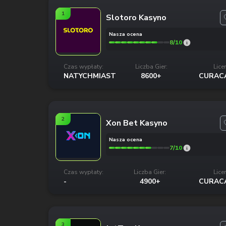
1
Slotoro Kasyno
Nasza ocena
8
/10
Czas wypłaty:
Liczba Gier:
Lice
NATYCHMIAST
8600+
CURAC
2
Xon Bet Kasyno
Nasza ocena
7
/10
Czas wypłaty:
Liczba Gier:
Lice
-
4900+
CURAC
3