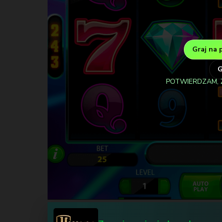
Graj na 
G
POTWIERDZAM, 