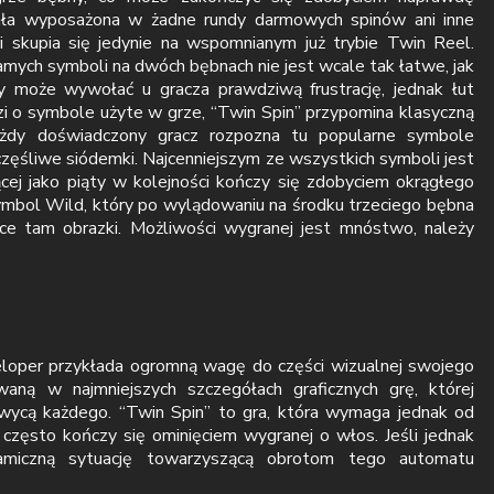
stała wyposażona w żadne rundy darmowych spinów ani inne
i skupia się jedynie na wspomnianym już trybie Twin Reel.
mych symboli na dwóch bębnach nie jest wcale tak łatwe, jak
 może wywołać u gracza prawdziwą frustrację, jednak łut
dzi o symbole użyte w grze, “Twin Spin” przypomina klasyczną
ażdy doświadczony gracz rozpozna tu popularne symbole
zczęśliwe siódemki. Najcenniejszym ze wszystkich symboli jest
cej jako piąty w kolejności kończy się zdobyciem okrągłego
symbol Wild, który po wylądowaniu na środku trzeciego bębna
ce tam obrazki. Możliwości wygranej jest mnóstwo, należy
loper przykłada ogromną wagę do części wizualnej swojego
aną w najmniejszych szczegółach graficznych grę, której
ycą każdego. “Twin Spin” to gra, która wymaga jednak od
 często kończy się ominięciem wygranej o włos. Jeśli jednak
amiczną sytuację towarzyszącą obrotom tego automatu