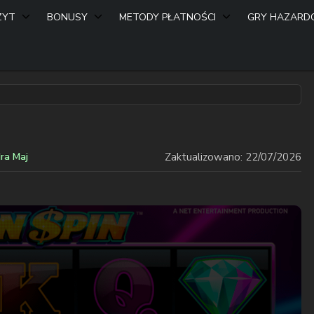
ZYT
BONUSY
METODY PŁATNOŚCI
GRY HAZARD
ra Maj
Zaktualizowano:
22/07/2026