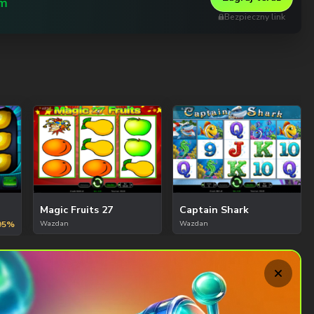
em
Bezpieczny link
Magic Fruits 27
Captain Shark
95%
Wazdan
Wazdan