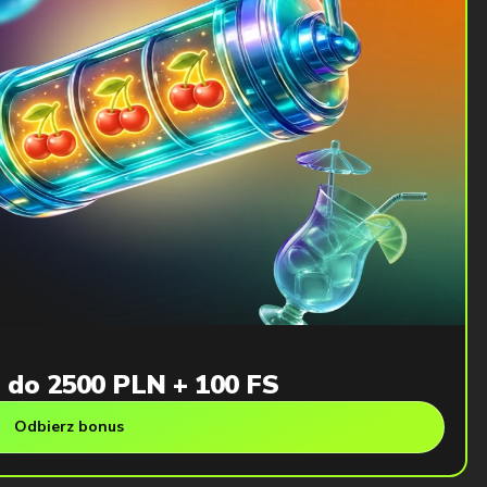
 do 2500 PLN + 100 FS
Odbierz bonus