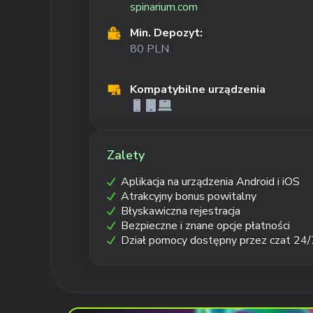
spinarium.com
Min. Depozyt:
80 PLN
Kompatybilne urządzenia
Zalety
Aplikacja na urządzenia Android i iOS
Atrakcyjny bonus powitalny
Błyskawiczna rejestracja
Bezpieczne i znane opcje płatności
Dział pomocy dostępny przez czat 24/