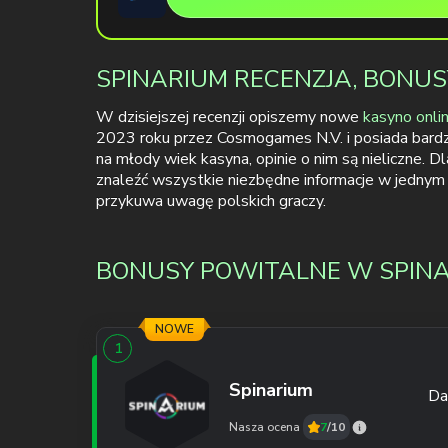
SPINARIUM RECENZJA, BONUSY
W dzisiejszej recenzji opiszemy nowe
kasyno onli
2023 roku przez Cosmogames N.V. i posiada bard
na młody wiek kasyna, opinie o nim są nieliczne. 
znaleźć wszystkie niezbędne informacje w jednym
przykuwa uwagę polskich graczy.
BONUSY POWITALNE W SPINA
NOWE
Spinarium
Da
Nasza ocena
7
/10