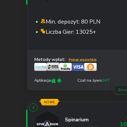
Min. depozyt:
80 PLN
Liczba Gier:
13025+
Metody wpłat:
Pokaż wszystkie
Aplikacja
Czat na żywo
24/7
Bonu
NOWE
Spinarium
10