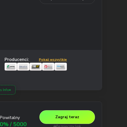
Producenci:
Pokaż wszystkie
s Info
Zagraj teraz
Powitalny
0% / 5000
Bezpieczny link