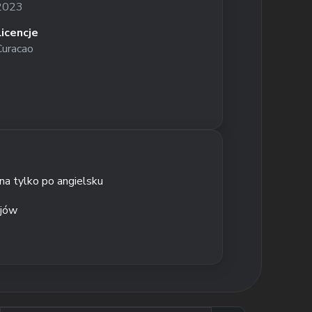
2023
Licencje
Curacao
na tylko po angielsku
ejów