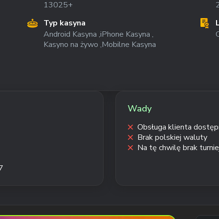
13025+
Typ kasyna
Android Kasyna ,
iPhone Kasyna ,
Kasyno na żywo ,
Mobilne Kasyna
Wady
Obsługa klienta dostęp
Brak polskiej waluty
Na tę chwilę brak turni
7