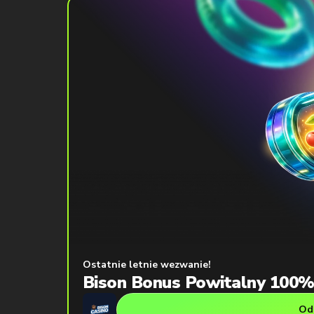
Ostatnie letnie wezwanie!
Bison Bonus Powitalny 100%
Od