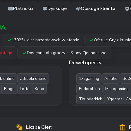
Płatności
Dyskusje
Obsługa klienta
JA
13025+ gier hazardowych w ofercie
Oferuje Gry z krup
bistego
Dostępne dla graczy z: Stany Zjednoczone
Deweloperzy
k online
Zdrapki online
1x2gaming
Amatic
BetS
Bingo
Lotto
Keno
Endorphina
Microgaming
Thunderkick
Yggdrasil G
Liczba Gier: