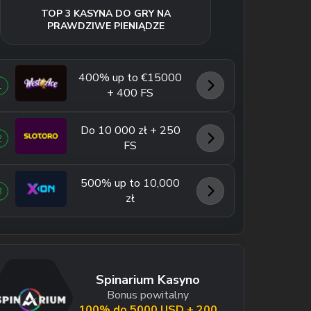
TOP 3 KASYNA DO GRY NA
PRAWDZIWE PIENIĄDZE
400% up to €15000
1
+ 400 FS
Do 10 000 zł + 250
2
FS
500% up to 10,000
3
zł
Spinarium Kasyno
Bonus powitalny
100% do 5000 USD + 200