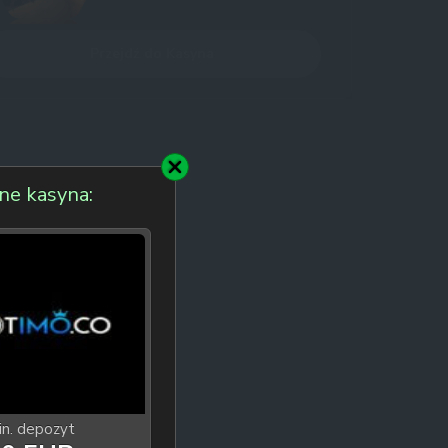
Przejdź do Kasyna
ne kasyna:
in. depozyt