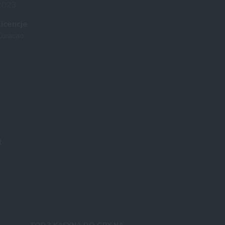
2023
Licencje
Curacao
t