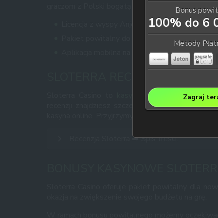
graczom z Polski bogatą ofertę gier oraz atrakcyj
Bonus powit
Licencja z wyspy Anjouan
Pakiet powitalny do 35 000 PLN + 150 FS
Metody Płatn
Aplikacja mobilna na Androida
SLOTERRA RECENZJA, BONUSY 
Sloterra Casino to
kasyno internetowe
oferując
Zagraj ter
recenzji znajdziesz szczegóły dotyczące bonusów
kasyna online. Przyjrzymy się również ofercie gier
Recenzja Sloterra ➡️ Spis treści:
BONUSY KASYNOWE SLOTER
Sloterra Casino oferuje pakiet powitalny dla no
okazja na zwiększenie swojego budżetu na grę.
W ramach bonusu powitalnego możemy oczekiwać