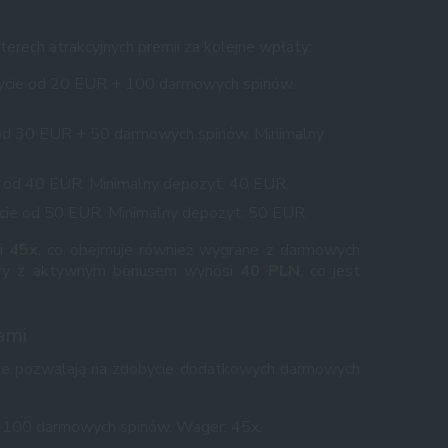
terech atrakcyjnych premii za kolejne wpłaty:
ycie od 20 EUR + 100 darmowych spinów.
od 30 EUR + 50 darmowych spinów. Minimalny
 od 40 EUR. Minimalny depozyt: 40 EUR.
cie od 50 EUR. Minimalny depozyt: 50 EUR.
si
45x
, co obejmuje również wygrane z darmowych
gry z aktywnym bonusem wynosi
40 PLN
, co jest
ami
tóre pozwalają na zdobycie dodatkowych darmowych
100 darmowych spinów. Wager: 45x.