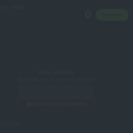
OWE ONLINE
Zaloguj się
Bonus powitalny
100% za 1-szy depozyt
Przejdź do kasyna
DODAJ DO ULUBIONYCH
5/07/2026