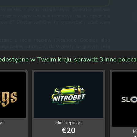
alny serwis z grami hazardowymi. Operator posiada
onecznej wyspy Anjouan (Komory) i działa zgodnie z
rować? Postanowiliśmy to sprawdzić i zdać wam
stając z social mediów (Facebook, Google), albo
ga pełnej autoryzacji do wypłaty wygranych. Jeśli
ny zestaw e-portfeli, BLIK, vouchery przedpłacone
edostępne w Twoim kraju, sprawdź 3 inne poleca
inimalne wpłaty zaczynają się od 40 PLN.
rawnie, o czym przekonaliśmy się podczas pracy nad
to sięgnąć tu po bonus powitalny – przy pierwszej
0 PLN w bitcoinach + 100 FS! To oczywiście nie
 pozostałe wady i zalety tego serwisu i w co można
CASINO JEST WYJĄTKOWA
yt
Min. depozyt
€20
M
 który działa na licencji wyspy Anjouan, oferując