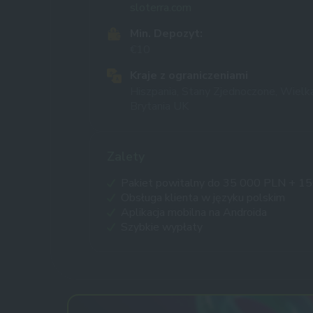
sloterra.com
Min. Depozyt:
€10
Kraje z ograniczeniami
Hiszpania, Stany Zjednoczone, Wielk
Brytania UK
Zalety
Pakiet powitalny do 35 000 PLN + 1
Obsługa klienta w języku polskim
Aplikacja mobilna na Androida
Szybkie wypłaty