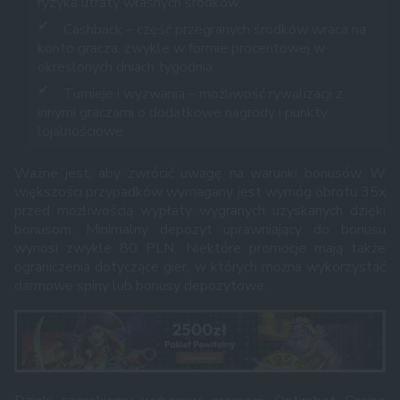
ryzyka utraty własnych środków.
Cashback – część przegranych środków wraca na
konto gracza, zwykle w formie procentowej w
określonych dniach tygodnia.
Turnieje i wyzwania – możliwość rywalizacji z
innymi graczami o dodatkowe nagrody i punkty
lojalnościowe.
Ważne jest, aby zwrócić uwagę na warunki bonusów. W
większości przypadków wymagany jest wymóg obrotu 35x
przed możliwością wypłaty wygranych uzyskanych dzięki
bonusom. Minimalny depozyt uprawniający do bonusu
wynosi zwykle 80 PLN. Niektóre promocje mają także
ograniczenia dotyczące gier, w których można wykorzystać
darmowe spiny lub bonusy depozytowe.