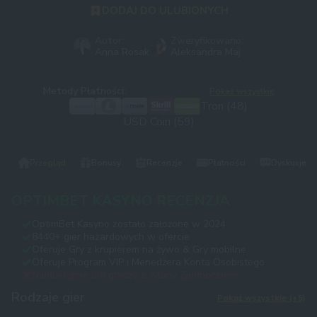
DODAJ DO ULUBIONYCH
Autor:
Zweryfikowano:
Anna Rosak
Aleksandra Maj
Metody Płatności:
Pokaż wszystkie
Tron (48)
USD Coin (59)
Przegląd
Bonusy
Recenzje
Płatności
Dyskusje
OPTIMBET KASYNO RECENZJA
OptimBet Kasyno zostało założone w 2024
8440+ gier hazardowych w ofercie
Oferuje Gry z krupierem na żywo & Gry mobilne
Oferuje Program VIP i Menedżera Konta Osobistego
Niedostępne dla graczy z: Stany Zjednoczone
Rodzaje gier
Pokaż wszystkie
(+5)