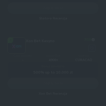
Zagraj teraz
Slotoro Recenzja
7
/10
Xon Bet Kasyno
3
Czas wypłaty:
Liczba Gier:
Licencje
-
4900+
CURACAO
Bonus powitalny
500% up to 10,000 zł
Zagraj teraz
Xon Bet Recenzja