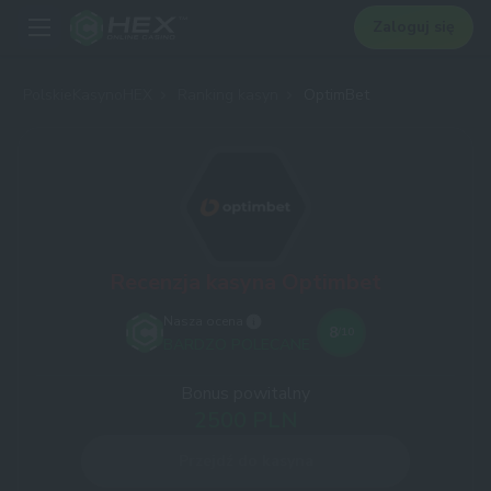
Zaloguj się
PolskieKasynoHEX
Ranking kasyn
OptimBet
Recenzja kasyna Optimbet
Nasza ocena
8
/10
BARDZO POLECANE
Bonus powitalny
2500 PLN
Przejdź do kasyna