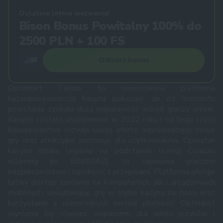
Ostatnie letnie wezwanie!
Bison Bonus Powitalny 100% do
2500 PLN + 100 FS
Odbierz bonus
Optimbet Casino to nowoczesna platforma
hazardowa,recenzja kasyna pokazuje, że od momentu
powstania zyskała dużą popularność wśród graczy online.
Kasyno zostało uruchomione w 2022 roku i od tego czasu
konsekwentnie rozwija swoją ofertę, wprowadzając nowe
gry oraz atrakcyjne promocje dla użytkowników. Operator
kasyna działa legalnie na podstawie licencji Curacao
eGaming (nr 8048/JAZ), co zapewnia graczom
bezpieczeństwo i zgodność z przepisami. Platforma oferuje
łatwy dostęp zarówno na komputerach, jak i urządzeniach
mobilnych, umożliwiając grę w trybie kasyna na żywo oraz
korzystanie z różnorodnych metod płatności. Optimbet
wyróżnia się również wsparciem dla wielu języków i