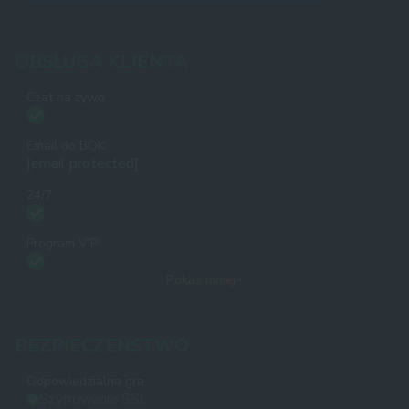
OBSŁUGA KLIENTA
Czat na żywo
Email do BOK
[email protected]
24/7
Program VIP
Pokaż mniej
BEZPIECZEŃSTWO
Odpowiedzialna gra
Szyfrowanie SSL