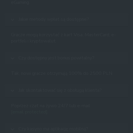
eGaming.
Jakie metody wpłat są dostępne?
Gracze mogą korzystać z kart Visa, MasterCard, e-
portfeli i kryptowalut.
Czy dostępny jest bonus powitalny?
Tak, nowi gracze otrzymują 100% do 2500 PLN
Jak skontaktować się z obsługą klienta?
Poprzez czat na żywo 24/7 lub e-mail
[email protected]
.
Czy kasyno ma aplikację mobilną?