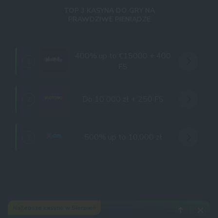
TOP 3 KASYNA DO GRY NA
PRAWDZIWE PIENIĄDZE
400% up to €15000 + 400
1
FS
Do 10 000 zł + 250 FS
2
500% up to 10,000 zł
3
Najlepsze kasyno w Sierpień