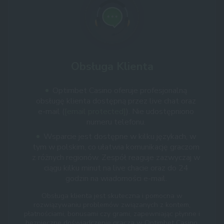
Obsługa Klienta
Optimbet Casino oferuje profesjonalną
obsługę klienta dostępną przez live chat oraz
e-mail (
[email protected]
). Nie udostępniono
numeru telefonu.
Wsparcie jest dostępne w kilku językach, w
tym w polskim, co ułatwia komunikację graczom
z różnych regionów. Zespół reaguje zazwyczaj w
ciągu kilku minut na live chacie oraz do 24
godzin na wiadomości e-mail.
Obsługa klienta jest skuteczna i pomocna w
rozwiązywaniu problemów związanych z kontem,
płatnościami, bonusami czy grami, zapewniając płynne i
bezpieczne doświadczenie gracza w Optimbet Casino.