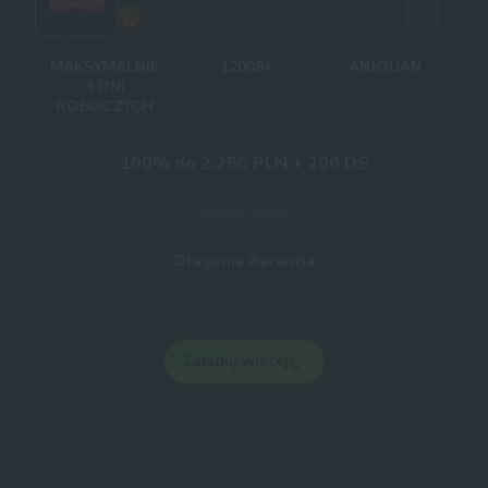
Czas wypłaty:
Liczba Gier:
Licencje
MAKSYMALNIE
12008+
ANJOUAN
3 DNI
ROBOCZYCH
Bonus powitalny
100% do 2,250 PLN + 200 DS
Zagraj teraz
Dragonia Recenzja
Załaduj więcej