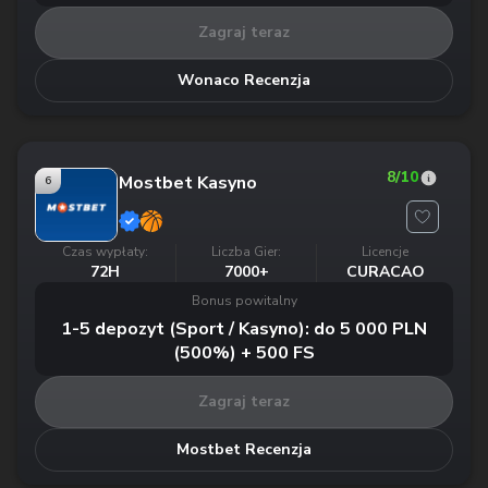
Zagraj teraz
Wonaco Recenzja
8
/10
Mostbet Kasyno
6
Czas wypłaty:
Liczba Gier:
Licencje
72H
7000+
CURACAO
Bonus powitalny
1-5 depozyt (Sport / Kasyno): do 5 000 PLN
(500%) + 500 FS
Zagraj teraz
Mostbet Recenzja