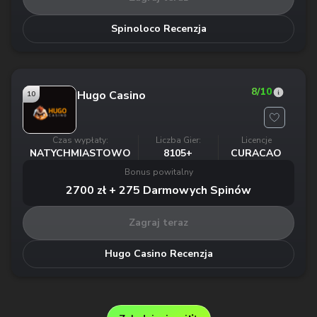
Spinoloco Recenzja
8
/10
Hugo Casino
10
Czas wypłaty:
Liczba Gier:
Licencje
NATYCHMIASTOWO
8105+
CURACAO
Bonus powitalny
2700 zł + 275 Darmowych Spinów
Zagraj teraz
Hugo Casino Recenzja