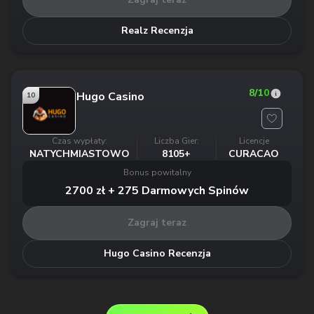
Realz Recenzja
8
/10
Hugo Casino
10
Czas wypłaty:
Liczba Gier:
Licencje
NATYCHMIASTOWO
8105+
CURACAO
Bonus powitalny
2700 zł + 275 Darmowych Spinów
Zagraj teraz
Hugo Casino Recenzja