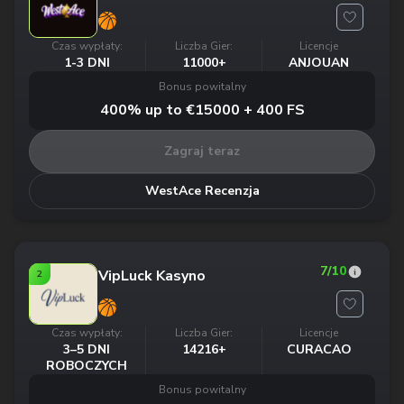
Czas wypłaty:
Liczba Gier:
Licencje
1-3 DNI
11000+
ANJOUAN
Bonus powitalny
400% up to €15000 + 400 FS
Zagraj teraz
WestAce Recenzja
7
/10
VipLuck Kasyno
2
Czas wypłaty:
Liczba Gier:
Licencje
3–5 DNI
14216+
CURACAO
ROBOCZYCH
Bonus powitalny