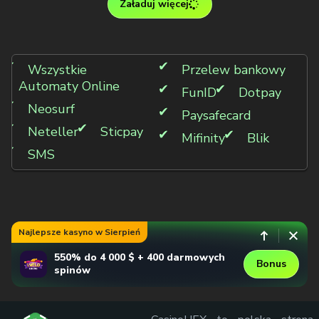
Załaduj więcej
Wszystkie
Przelew bankowy
Automaty Online
FunID
Dotpay
Neosurf
Paysafecard
Neteller
Sticpay
Mifinity
Blik
SMS
Najlepsze kasyno w Sierpień
550% do 4 000 $ + 400 darmowych
Bonus
spinów