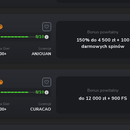
Bonus powitalny
8
/10
150% do 4 500 zł + 100
darmowych spinów
a Gier:
Licencje
00+
ANJOUAN
Bonus powitalny
8
/10
do 12 000 zł + 900 FS
a Gier:
Licencje
00+
CURACAO