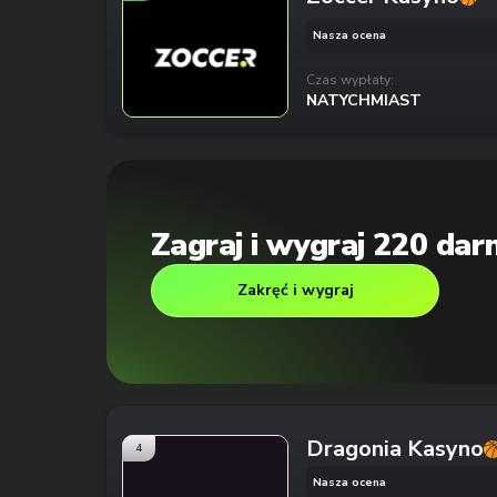
Nasza ocena
Czas wypłaty:
NATYCHMIAST
Zagraj i wygraj 220 da
Zakręć i wygraj
Dragonia Kasyno
4
Nasza ocena