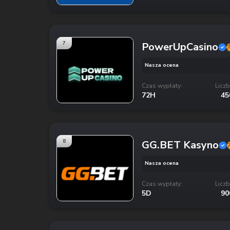
7
PowerUpCasino
Nasza ocena
Czas wypłaty:
Liczb
72H
45
8
GG.BET Kasyno
Nasza ocena
Czas wypłaty:
Liczb
5D
90