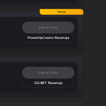
Nowe
Zagraj teraz
PowerUpCasino Recenzja
Zagraj teraz
GG.BET Recenzja