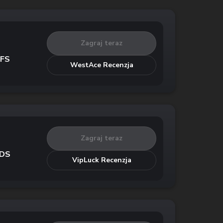
Zagraj teraz
+ 400 FS
WestAce Recenzja
Zagraj teraz
 DS
VipLuck Recenzja