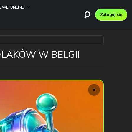
OWE ONLINE
Zaloguj się
OLAKÓW W BELGII