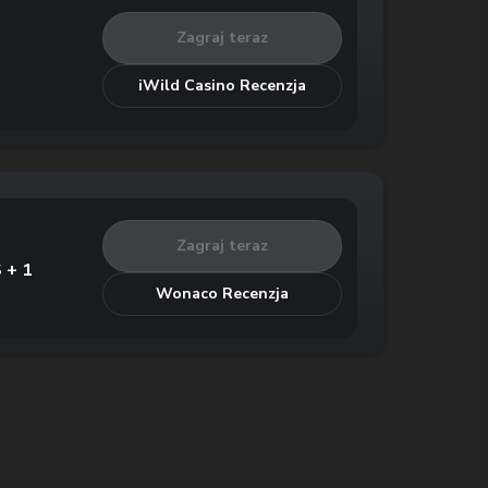
Zagraj teraz
iWild Casino Recenzja
Zagraj teraz
 + 1
Wonaco Recenzja