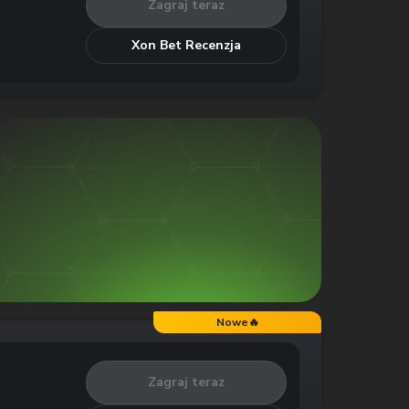
Zagraj teraz
Xon Bet Recenzja
Nowe🔥
Zagraj teraz