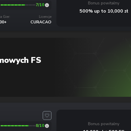
Bonus powitalny
7
/10
500% up to 10,000 zł
a Gier:
Licencje
00+
CURACAO
rmowych FS
Bonus powitalny
8
/10