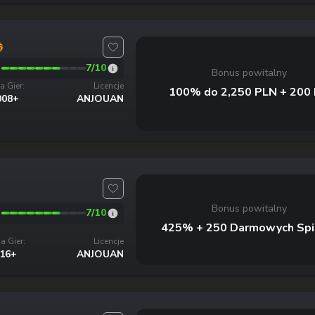
7
/10
Bonus powitalny
a Gier:
Licencje
100% do 2,250 PLN + 200
008+
ANJOUAN
Bonus powitalny
7
/10
425% + 250 Darmowych Sp
a Gier:
Licencje
16+
ANJOUAN