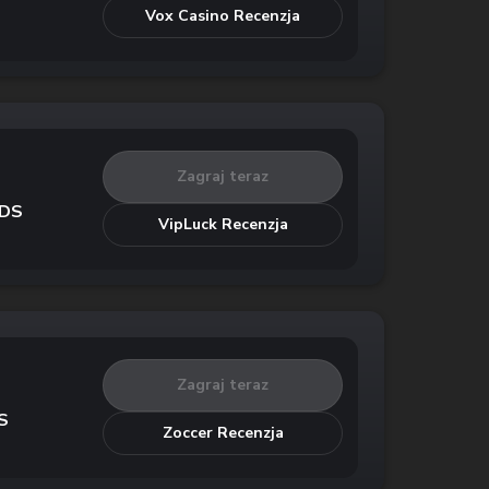
Vox Casino Recenzja
Zagraj teraz
 DS
VipLuck Recenzja
Zagraj teraz
S
Zoccer Recenzja