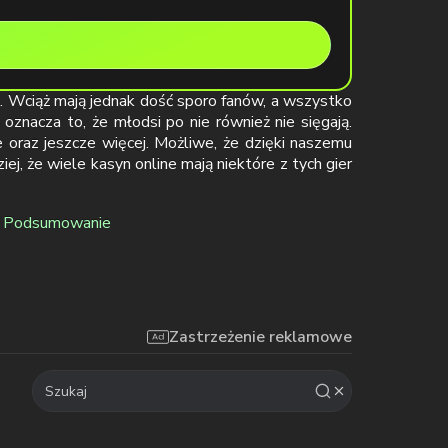
rne. Wciąż mają jednak dość sporo fanów, a wszystko
oznacza to, że młodsi po nie również nie sięgają.
e
oraz jeszcze więcej. Możliwe, że dzięki naszemu
ej, że wiele kasyn online mają niektóre z tych gier
Podsumowanie
Zastrzeżenie reklamowe