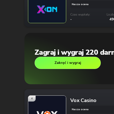
Nasza ocena
Czas wypłaty:
Liczb
-
49
Zagraj i wygraj 220 da
Zakręć i wygraj
4
Vox Casino
Nasza ocena