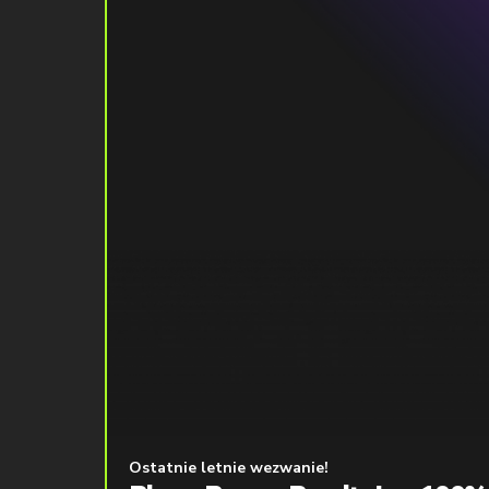
Ostatnie letnie wezwanie!