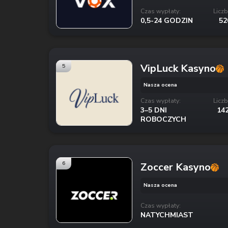
Czas wypłaty:
Liczb
0,5-24 GODZIN
52
VipLuck Kasyno
5
Nasza ocena
Czas wypłaty:
Liczb
3–5 DNI
14
ROBOCZYCH
6
Zoccer Kasyno
Nasza ocena
Czas wypłaty:
NATYCHMIAST