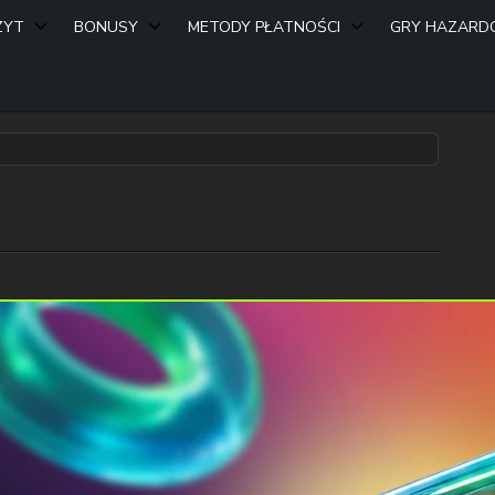
ZYT
BONUSY
METODY PŁATNOŚCI
GRY HAZARD