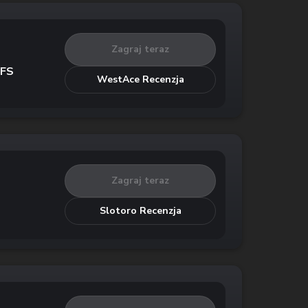
Zagraj teraz
+ 400 FS
WestAce Recenzja
Zagraj teraz
Slotoro Recenzja