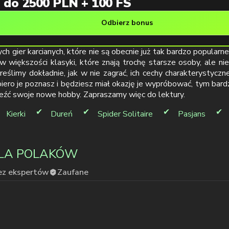
 do 2500 PLN + 100 FS
Odbierz bonus
ych gier karcianych, które nie są obecnie już tak bardzo popula
 większości klasyki, które znają trochę starsze osoby, ale nie 
kreślimy dokładnie, jak w nie zagrać, ich cechy charakterystyczn
ero je poznasz i będziesz miał okazję je wypróbować, tym bardzi
eźć swoje nowe hobby. Zapraszamy więc do lektury.
Kierki
Dureń
Spider Solitaire
Pasjans
DLA POLAKÓW
ez ekspertów
Zaufane