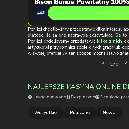
Bison Bonus Powitalny 100%
Poniżej chcielibyśmy przedstawić kilka interesując
dlatego, że są one naprawdę ekscytujące. Są to w
Poniżej chcielibyśmy przedstawić
kilka z nich
, o
artykułowi przypomnisz sobie o tych grach lub dopi
w swojej ofercie! W ten sposób można łatwo znal
Uno
NAJLEPSZE KASYNA ONLINE 
Licencjonowane
Bezpieczne
Ocenione prz
Wszystkie
Polecane
Nowe