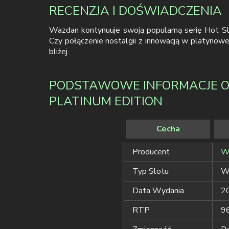
RECENZJA I DOŚWIADCZENIA
Wazdan kontynuuje swoją popularną serię Hot Sl
Czy połączenie nostalgii z innowacją w platynowej
bliżej.
PODSTAWOWE INFORMACJE O 
PLATINUM EDITION
Cecha
Producent
W
Typ Slotu
Wi
Data Wydania
2
RTP
9