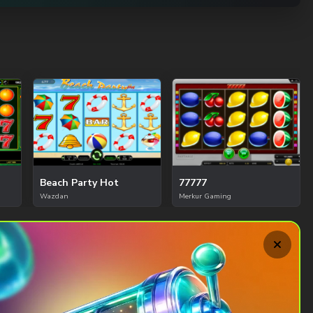
Beach Party Hot
77777
Wazdan
Merkur Gaming