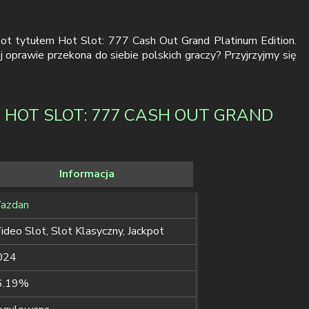
ot tytułem Hot Slot: 777 Cash Out Grand Platinum Edition.
 oprawie przekona do siebie polskich graczy? Przyjrzyjmy się
HOT SLOT: 777 CASH OUT GRAND
Informacja
azdan
deo Slot, Slot Klasyczny, Jackpot
024
6.19%