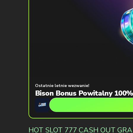
Ostatnie letnie wezwanie!
Bison Bonus Powitalny 100%
HOT SLOT 777 CASH OUT GRA