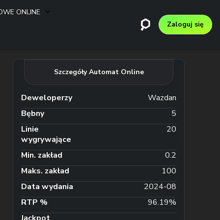
OWE ONLINE
Zaloguj się
Szczegóły Automat Online
Deweloperzy
Wazdan
Bębny
5
Linie
20
wygrywające
Min. zakład
0.2
Maks. zakład
100
Data wydania
2024-08
RTP %
96.19%
Jackpot