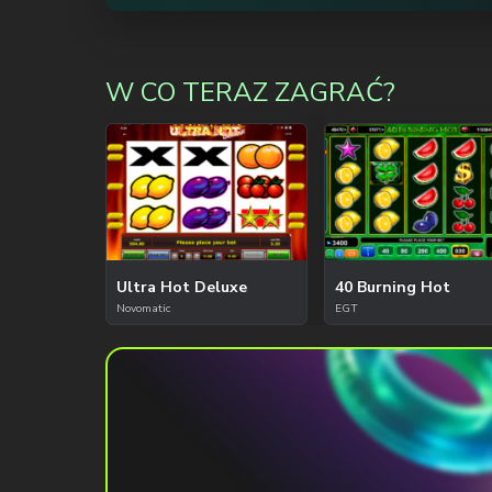
W CO TERAZ ZAGRAĆ?
Ultra Hot Deluxe
40 Burning Hot
Novomatic
EGT