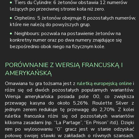
Tiers du Cylindre: 6 żetonów obstawia 12 numerów
leżących po przeciwnej stronie koła niż zero.
Orphelins: 5 żetonów obejmuje 8 pozostałych numerów,
które nie należą do powyższych grup.
Neighbours: pozwala na postawienie żetonów na
konkretny numer oraz po dwa numery znajdujące się
bezpośrednio obok niego na fizycznym kole.
PORÓWNANIE Z WERSJĄ FRANCUSKĄ I
AMERYKAŃSKĄ
Omawiana tu gra tożsama jest z
ruletką europejską online
i
różni się od dwóch pozostałych popularnych wariantów.
Wersja amerykańska posiada pole 00, co zwiększa
przewagę kasyna do około 5,26%. Roulette Silver z
jednym zerem redukuje tę przewagę do 2,70%. Z kolei
ruletka francuska różni się od pozostałych wariantów
kilkoma zasadami (np. “La Partage”, “En Prison” itd.). Dzięki
nim po wylosowaniu “0” gracz jest w stanie odzyskać
połowę swojej stawki w zakładach o równych szansach.