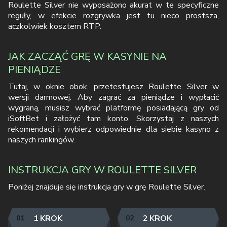
Roulette Silver nie wyposażono akurat w te specyficzne
reguły, w efekcie rozgrywka jest tu nieco prostsza,
aczkolwiek kosztem RTP.
JAK ZACZĄĆ GRĘ W KASYNIE NA
PIENIĄDZE
Tutaj, w oknie obok, przetestujesz Roulette Silver w
wersji darmowej. Aby zagrać za pieniądze i wypłacić
wygraną, musisz wybrać platformę posiadającą gry od
iSoftBet i założyć tam konto. Skorzystaj z naszych
rekomendacji i wybierz odpowiednie dla siebie kasyno z
naszych rankingów.
INSTRUKCJA GRY W ROULETTE SILVER
Poniżej znajduje się instrukcja gry w grę Roulette Silver.
1 KROK
2 KROK