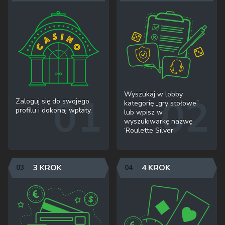
Wyszukaj w lobby
Zaloguj się do swojego
kategorię „gry stołowe”
profilu i dokonaj wpłaty.
lub wpisz w
wyszukiwarkę nazwę
‘Roulette Silver’.
3 KROK
4 KROK