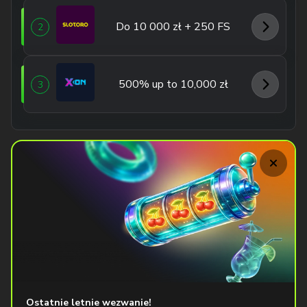
Do 10 000 zł + 250 FS
2
500% up to 10,000 zł
3
Ostatnie letnie wezwanie!