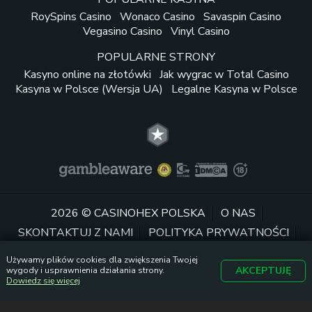
RoySpins Casino
Wonaco Casino
Savaspin Casino
Vegasino Casino
Vinyl Casino
POPULARNE STRONY
Kasyno online na złotówki
Jak wygrac w Total Casino
Kasyna w Polsce (Wersja UA)
Legalne Kasyna w Polsce
2026 © CASINOHEX POLSKA
O NAS
SKONTAKTUJ Z NAMI
POLITYKA PRYWATNOŚCI
TEST HAZARDOWY
BLOG
Używamy plików cookies dla zwiększenia Twojej
AKCEPTUJĘ
wygody i usprawnienia działania strony.
Dowiedz się więcej
Główna
Bonusy Kasynowe
Maszyny Hazardowe
Profil