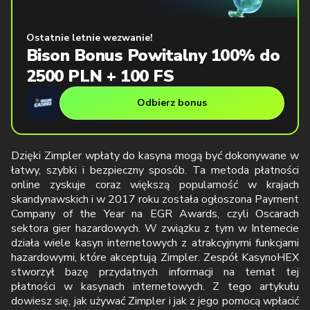
Ostatnie letnie wezwanie!
Bison Bonus Powitalny 100% do
2500 PLN + 100 FS
Odbierz bonus
Dzięki Zimpler wpłaty do kasyna mogą być dokonywane w
łatwy, szybki i bezpieczny sposób. Ta metoda płatności
online zyskuje coraz większą popularność w krajach
skandynawskich i w 2017 roku została ogłoszona Payment
Company of the Year na EGR Awards, czyli Oscarach
sektora gier hazardowych. W związku z tym w Internecie
działa wiele kasyn internetowych z atrakcyjnymi funkcjami
hazardowymi, które akceptują Zimpler. Zespół KasynoHEX
stworzył bazę przydatnych informacji na temat tej
płatności w kasynach internetowych. Z tego artykułu
dowiesz się, jak używać Zimpler i jak z jego pomocą wpłacić