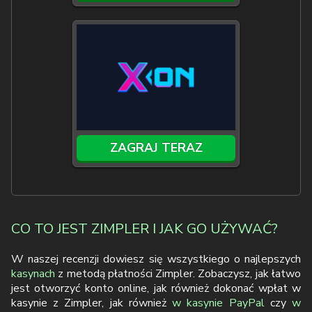
CO TO JEST ZIMPLER I JAK GO UŻYWAĆ?
W naszej recenzji dowiesz się wszystkiego o najlepszych
kasynach
z metodą płatności Zimpler. Zobaczysz, jak łatwo
jest otworzyć konto online, jak również dokonać wpłat w
kasynie z Zimpler, jak również
w kasynie PayPal
czy
w