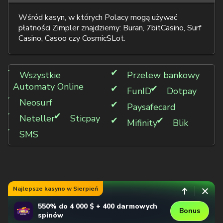
Wśród kasyn, w których Polacy mogą używać
płatności Zimpler znajdziemy: Buran, 7bitCasino, Surf
Casino, Casoo czy CosmicSLot.
Wszystkie
Przelew bankowy
Automaty Online
FunID
Dotpay
Neosurf
Paysafecard
Neteller
Sticpay
Mifinity
Blik
SMS
Najlepsze kasyno w Sierpień
550% do 4 000 $ + 400 darmowych
Bonus
spinów