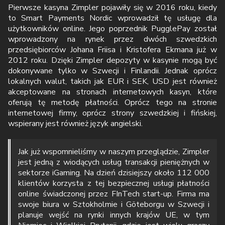
Pierwsze kasyna Zimpler pojawiły się w 2016 roku, kiedy
to Smart Payments Nordic wprowadził tę usługę dla
użytkowników online. Jego poprzednik PugglePay został
wprowadzony na rynek przez dwóch szwedzkich
przedsiębiorców Johana Friisa i Kristofera Ekmana już w
2012 roku. Dzięki Zimpler depozyty w kasynie mogą być
dokonywane tylko w Szwecji i Finlandii. Jednak oprócz
lokalnych walut, takich jak EUR i SEK, USD jest również
akceptowane na stronach internetowych kasyn, które
oferują tę metodę płatności. Oprócz tego na stronie
internetowej firmy, oprócz strony szwedzkiej i fińskiej,
wspierany jest również język angielski.
Jak już wspomnieliśmy w naszym przeglądzie, Zimpler
jest jedną z wiodących usług transakcji pieniężnych w
sektorze iGaming. Na dzień dzisiejszy około 112 000
klientów korzysta z tej bezpiecznej usługi płatności
online świadczonej przez FInTech start-up. Firma ma
swoje biura w Sztokholmie i Göteborgu w Szwecji i
planuje wejść na rynki innych krajów UE, w tym