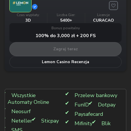
Czas wypłaty:
Liczba Gier:
Licencje
3D
5400+
CURACAO
Bonus powitalny
100% do 3,000 zł + 200 FS
Zagraj teraz
Lemon Casino Recenzja
Wszystkie
Przelew bankowy
Automaty Online
FunID
Dotpay
Neosurf
Paysafecard
Neteller
Sticpay
Mifinity
Blik
SMS