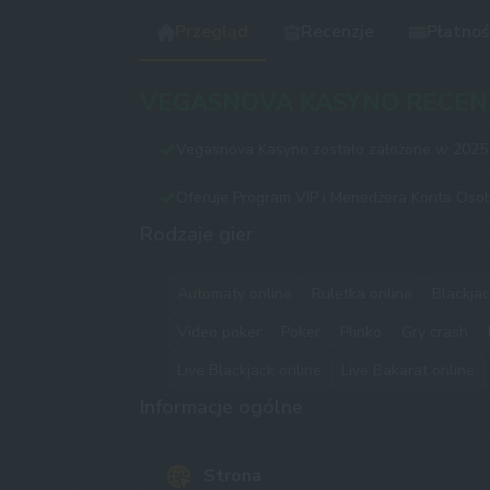
Przegląd
Recenzje
Płatnoś
VEGASNOVA KASYNO RECEN
Vegasnova Kasyno zostało założone w 2025
Oferuje Program VIP i Menedżera Konta Oso
Rodzaje gier
Automaty online
Ruletka online
Blackjac
Video poker
Poker
Plinko
Gry crash
Live Blackjack online
Live Bakarat online
Informacje ogólne
Strona