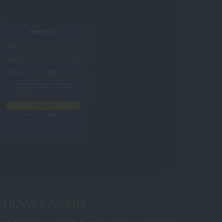
SNOVA CASINO