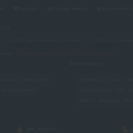
ci
Dyskusje
Obsługa klienta
Bezpieczeńst
ZJA
5401+ gier hazardowych w ofercie
Oferuje Gry z krup
bistego
Niedostępne dla graczy z: Stany Zjednoczone
Deweloperzy
k online
Zdrapki online
1x2gaming
3 Oaks
Ama
Live Ruletka online
Booming Games
EGT
G
NetEnt
Nolimit City
Nov
Min. Wypłata
L