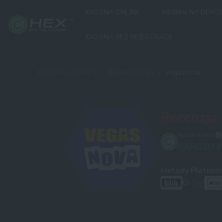
KASYNA ONLINE
MINIMALNY DEPO
KASYNA BEZ REJESTRACJI
PolskieKasynoHEX
Ranking kasyn
Vegasnova
Recenzja
Nasza ocena
BARDZO 
Metody Płatnośc