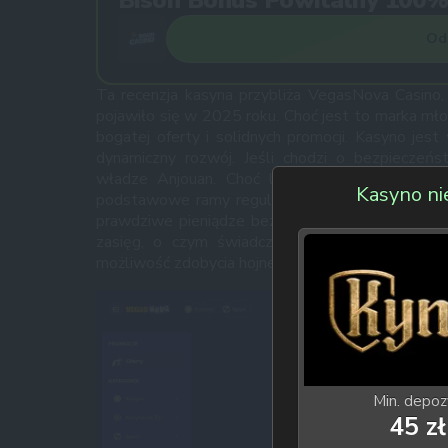
Bison Bonus Powitalny 100%
Od
Ta recenzja kasyna przybliża VegasNova Casino,
pojawiło się w 2025 roku. Choć jest to marka mł
bogatej oferty i solidnych promocji. Kasyno jest
dynamiczny rozwój. Jeśli chodzi o bezpieczeńs
władze Anjouan. Choć licencja ta nie jest ta
Kasyno ni
podstawowe ramy regulacyjne dla graczy na cały
prawdziwe pieniądze bezpiecznych warunków gr
zasięg, o czym świadczy m.in. wsparcie dla j
możliwość zdobycia hojnego bonus VegasNova Cas
Min. depoz
45 zł