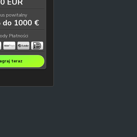
10 EUR
us powitalny
 do 1000 €
dy Płatności
agraj teraz