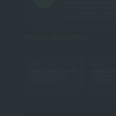
swoje aspiracje, oferując je
oraz szereg stałych, cotygodni
że to solidny wybór, a nis
VegasNova Casino jest dużym 
PROCES REJESTRACJI
Krok 1
Krok 2
Zapisz się:
Kliknij “Zarejestruj
Uzupełnij Dan
się”, podaj e-mail, hasło i
imię, nazwisko
wybierz walutę.
zamieszkania.