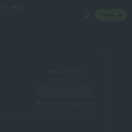
OWE ONLINE
Zaloguj się
Bonus powitalny
€5500
Przejdź do kasyna
DODAJ DO ULUBIONYCH