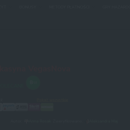
ZYT
BONUSY
METODY PŁATNOŚCI
GRY HAZARD
 kasyna VegasNova
8
/10
POLECANE
i:
Pokaż wszystkie
Autor:
Anna Rosak
Zweryfikowano:
Aleksandra Maj