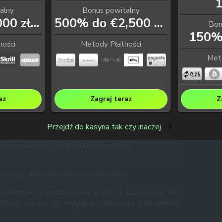
alny
Bonus powitalny
100% do 6 000 zł + 300 darmowych spinów
500% do €2,500 + 350 FS
Bon
15 EUR
150%
ości
Metody Płatności
can Express, Amex, JCB, Flexepin, Cashlib, Skrill
Meto
, EcoPayz, Neosurf, BTC, BCH, ETH, LTC
% do 500 EUR i 100 spinów
az
Zagraj teraz
Z
, ES, DE, FR, SW, JP, PT, NO
EUR
Przejdź do kasyna tak czy inaczej.
 strona www / brak aplikacji mobilnej
a Ciebie dostępne bonusy i promocje!
ynem od zapoznania się z ofertą bonusową. Nic
ksza szanse na wygraną i pozwala bez stresu