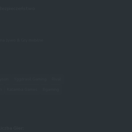
Bezpieczeństwo
 na żywo & Gry mobilne
ayson
Yggdrasil Gaming
Rival
n
Kalamba Games
Bgaming
iczba Gier: