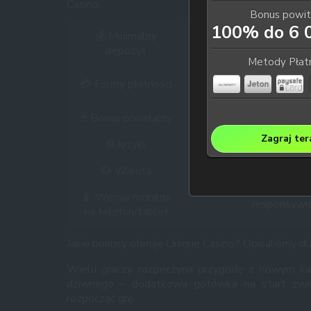
Casino.
Bonus powit
💰 Minimalny
depozyt
Metody Płatn
Visa, Mastercard, Ameri
💳 Formy płatności
Rapid, Sofort
🃏 Bonus powitalny
200
Zagraj ter
🌐 Języki
EN
💱 Waluta
📱 Wersja mobilna
responsywna
na telefon/tablet
Jakie bonusy oferuje Unique Casino? Opisaliśmy dl
Wielu graczy rozpoczyna przygodę z nowym kas
dziwnego – dodatkowa gotówka na start zwię
rozpocząć grę.