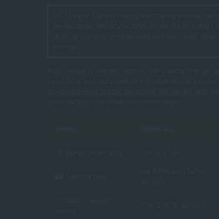
W Unique Casino mamy korzystną premię na s
pierwszego depozytu, czyli aż do 2000 euro) i 
dość oryginalną premię pod nazwą „quick depo
polega.
Jeśli chodzi o warunki obrotu, nie należą one do
tu aż 50x, zaś przy niektórych promocjach kasyn
złotówka musi zostać obrócona 50 lub 40 razy
za
pochodzących ze środków bonusowych.
Bonus
Gotówka
🎲 Bonus powitalny
2000 EUR
od 30% do 100%
🎰 Koło fortuny
wpłaty
🃏 Quick Deposit
5%-100% wpłaty
bonus