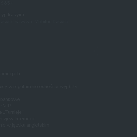
3985+
Typ kasyna
Kasyno na żywo ,
Mobilne Kasyna
romocjach
pisy w regulaminie odnośnie wypłaty
o bankowe
e VIP
e „Turnieje”
zji w Internecie
nie w języku angielskim