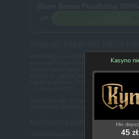
Bison Bonus Powitalny 100%
Od
UNIQUECASINO RECENZJA I O
Interaktywne kasyno
Unique
jest prowadzone prze
Kasyno ni
przez rząd Curacao. Informacje o licencji dostępne 
Ale czy Unique Casino to faktycznie unikat? Kilka
wyróżnia je spośród
setek dobrych kasyn onlin
naprzeciw graczom, którzy cenią sobie przejrz
współczynniku RTP
.
Zagłębiliśmy się w regulaminy oraz obstawiliś
płatności oraz działanie obsługi klienta. Nasze wni
KASYNO UNIQUE W PIGUŁCE
Min. depoz
45 zł
Co warto wiedzieć o tym kasynie? W tabelce zn