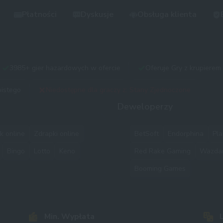
Płatności
Dyskusje
Obsługa klienta
3985+ gier hazardowych w ofercie
Oferuje Gry z krupierem
bistego
Niedostępne dla graczy z: Stany Zjednoczone
Deweloperzy
k online
Zdrapki online
BetSoft
Endorphina
Pl
Bingo
Lotto
Keno
Red Rake Gaming
Wazda
Booming Games
Min. Wypłata
L