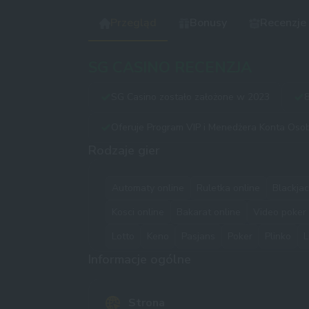
Przegląd
Bonusy
Recenzje
SG CASINO RECENZJA
SG Casino zostało założone w 2023
8
Oferuje Program VIP i Menedżera Konta Oso
Rodzaje gier
Automaty online
Ruletka online
Blackjac
Kosci online
Bakarat online
Video poker
Lotto
Keno
Pasjans
Poker
Plinko
L
Informacje ogólne
Strona