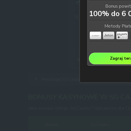
💳 Formy płatności
Bonus powit
🃏 Oferta powitalna
1
Metody Płatn
🌐 Języki
💱 Waluta
Zagraj ter
📱 Wersja mobilna
Recenzja SG Casino ➡️ Spis treści:
BONUSY KASYNOWE W SG CA
Jakie bonusy oferuje SG Casino? Opisaliśmy dla C
Bonus
Gotówka