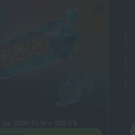
 do 2500 PLN + 100 FS
bierz bonus