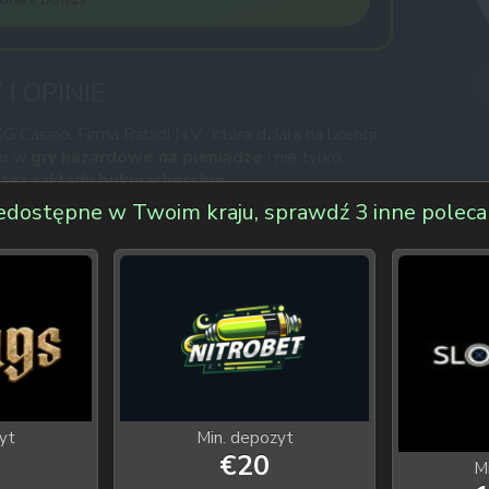
I OPINIE
G Casino. Firma Rabidi N.V., która działa na licencji
tu w
gry hazardowe na pieniądze
i nie tylko.
 też
zakłady bukmacherskie
.
edostępne w Twoim kraju, sprawdź 3 inne poleca
 więcej
lejnych paragrafach.
macje
apoznaj się z podstawowymi informacjami na temat
yt
Min. depozyt
40 PLN / 90 PLN dla bonusu
€20
M
Mastercard, Jeton