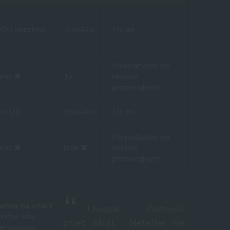
200 obrotów
35x/40x
10 dni
Poniedziałek po
brak ❌
1x
okresie
promocyjnym
50 DS
35x/40x
10 dni
Poniedziałek po
brak ❌
brak ❌
okresie
promocyjnym
emia na start
Uwaga! Płatności
inów. Aby
przez Skrill i Neteller nie
pierwszego