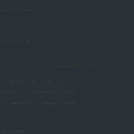
Bezpieczeństwo
żywo & Gry mobilne
Pokaż wszystkie
(+12)
tic
BetSoft
Big Time Gaming
g Games
ELK
Endorphina
Evoplay
amba Games
Merkur Gaming
NetEnt
iczba Gier: