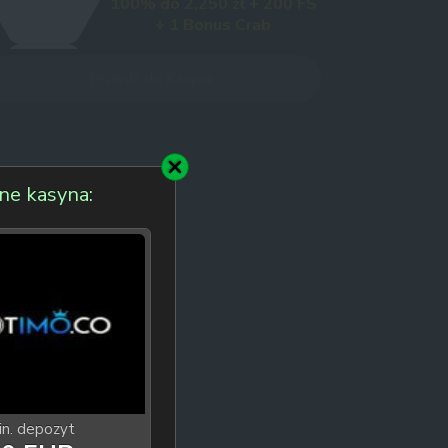
100% do 2,250 zł + 200 FS
+ 1 Bonus Crab
Przejdź do Kasyna
ne kasyna:
in. depozyt