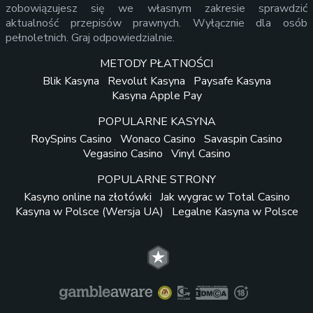
zobowiązujesz się we własnym zakresie sprawdzić
aktualność przepisów prawnych. Wyłącznie dla osób
pełnoletnich. Graj odpowiedzialnie.
METODY PŁATNOŚCI
Blik Kasyna
Revolut Kasyna
Paysafe Kasyna
Kasyna Apple Pay
POPULARNE KASYNA
RoySpins Casino
Wonaco Casino
Savaspin Casino
Vegasino Casino
Vinyl Casino
POPULARNE STRONY
Kasyno online na złotówki
Jak wygrac w Total Casino
Kasyna w Polsce (Wersja UA)
Legalne Kasyna w Polsce