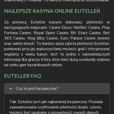
NAJLEPSZE KASYNA ONLINE EUTELLER
Za pomocą Euteller kasyno dokonasz płatności w
następujących miejscach: Casino Disco, NatBet Casino, Play
Fortuna Casino, Royal Spinz Casino, Bit Starz Casino, Bet
365 Casino, King Billy Casino, Euro Palace Casino Joreels
oraz wiele innych. To bardzo duża zaleta płatności Euteller,
ponieważ przy jej wykorzystaniu możesz grać i otrzymywać
wypłaty z wielu kasyn. Jest to jedna z najważniejszych
informacji dla gracza, który chce mieć dużą swobodę wyboru
na rynku gier hazardowych online.
EUTELLER FAQ
Czy to jest bezpieczne?
Tak, Euteller jest jak najbardziej bezpieczny. Posiada
zaawansowane szyfrowanie płatności dzięki, czemu
możesz być spokojny o prywatność swoich danych