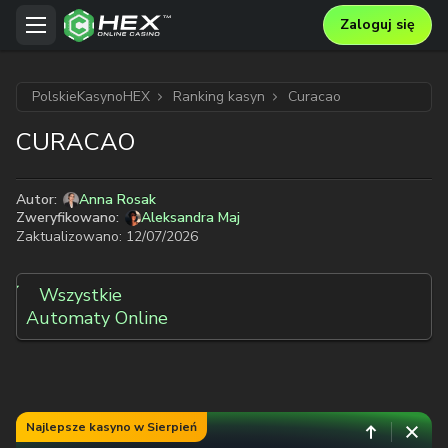
Zaloguj się
PolskieKasynoHEX
Ranking kasyn
Curacao
CURACAO
Autor:
Anna Rosak
Aleksandra Maj
Zweryfikowano:
Zaktualizowano:
12/07/2026
Wszystkie
Automaty Online
Najlepsze kasyno w Sierpień