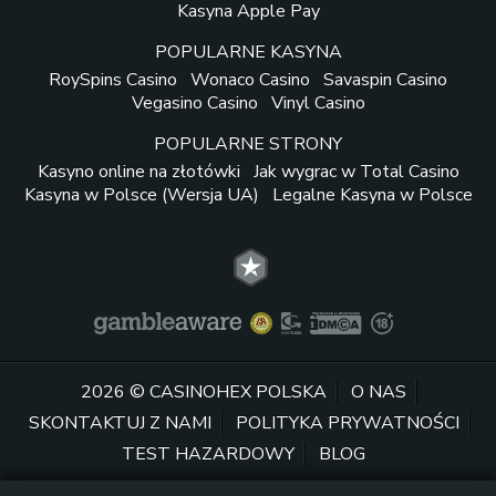
Kasyna Apple Pay
POPULARNE KASYNA
RoySpins Casino
Wonaco Casino
Savaspin Casino
Vegasino Casino
Vinyl Casino
POPULARNE STRONY
Kasyno online na złotówki
Jak wygrac w Total Casino
Kasyna w Polsce (Wersja UA)
Legalne Kasyna w Polsce
2026 © CASINOHEX POLSKA
O NAS
SKONTAKTUJ Z NAMI
POLITYKA PRYWATNOŚCI
TEST HAZARDOWY
BLOG