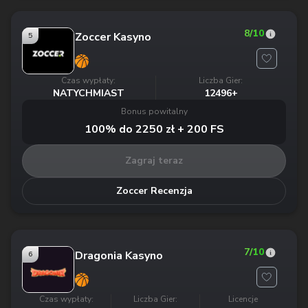
8
/10
Zoccer Kasyno
5
Czas wypłaty:
Liczba Gier:
NATYCHMIAST
12496+
Bonus powitalny
100% do 2250 zł + 200 FS
Zagraj teraz
Zoccer Recenzja
7
/10
Dragonia Kasyno
6
Czas wypłaty:
Liczba Gier:
Licencje