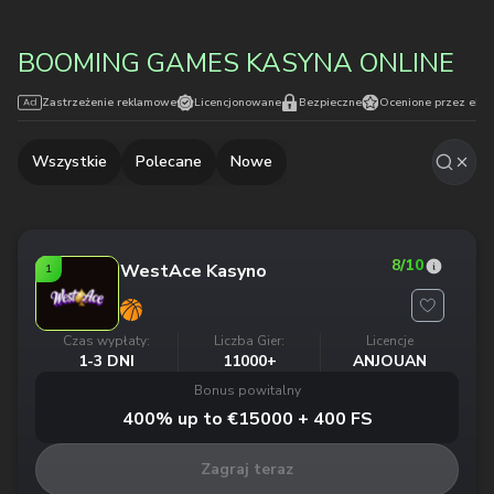
BOOMING GAMES KASYNA ONLINE
Zastrzeżenie reklamowe
Licencjonowane
Bezpieczne
Ocenione przez eks
Wszystkie
Polecane
Nowe
8
/10
WestAce Kasyno
1
Czas wypłaty:
Liczba Gier:
Licencje
1-3 DNI
11000+
ANJOUAN
Bonus powitalny
400% up to €15000 + 400 FS
Zagraj teraz