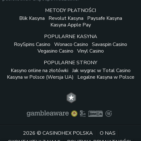
METODY PŁATNOŚCI
Blik Kasyna
Revolut Kasyna
Paysafe Kasyna
Kasyna Apple Pay
POPULARNE KASYNA
RoySpins Casino
Wonaco Casino
Savaspin Casino
Vegasino Casino
Vinyl Casino
POPULARNE STRONY
Kasyno online na złotówki
Jak wygrac w Total Casino
Kasyna w Polsce (Wersja UA)
Legalne Kasyna w Polsce
2026 © CASINOHEX POLSKA
O NAS