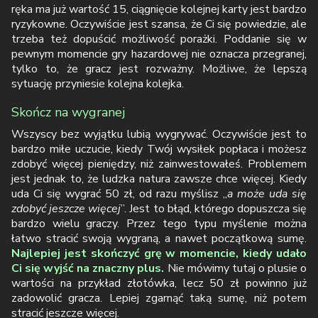
ręka ma już wartość 15, ciągnięcie kolejnej karty jest bardzo
ryzykowne. Oczywiście jest szansa, że Ci się powiedzie, ale
trzeba też dopuścić możliwość porażki. Poddanie się w
pewnym momencie gry hazardowej nie oznacza przegranej,
tylko to, że gracz jest rozważny. Możliwe, że lepszą
sytuację przyniesie kolejna kolejka.
Skończ na wygranej
Wszyscy bez wyjątku lubią wygrywać. Oczywiście jest to
bardzo miłe uczucie, kiedy Twój wysiłek popłaca i możesz
zdobyć więcej pieniędzy, niż zainwestowałeś. Problemem
jest jednak to, że ludzka natura zawsze chce więcej. Kiedy
uda Ci się wygrać 50 zł, od razu myślisz „
a może uda się
zdobyć jeszcze więcej
”. Jest to błąd, którego dopuszcza się
bardzo wielu graczy. Przez tego typu myślenie można
łatwo stracić swoją wygraną, a nawet początkową sumę.
Najlepiej jest skończyć grę w momencie, kiedy udało
Ci się wyjść na znaczny plus.
Nie mówimy tutaj o plusie o
wartości na przykład złotówka, lecz 50 zł powinno już
zadowolić gracza. Lepiej zgarnąć taką sumę, niż potem
stracić jeszcze więcej.