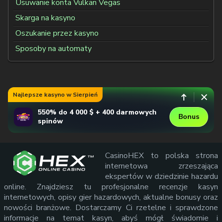
Usuwanie konta Vulkan Vegas
Skarga na kasyno
Oszukanie przez kasyno
Sposoby na automaty
Najlepsze kasyno w Sierpień
550% do 4 000 $ + 400 darmowych
Bonus
spinów
CasinoHEX to polska strona
internetowa zrzeszająca
ekspertów w dziedzinie hazardu
online. Znajdziesz tu profesjonalne recenzje kasyn
internetowych, opisy gier hazardowych, aktualne bonusy oraz
nowości branżowe. Dostarczamy Ci rzetelne i sprawdzone
informacje na temat kasyn, abyś mógł świadomie i