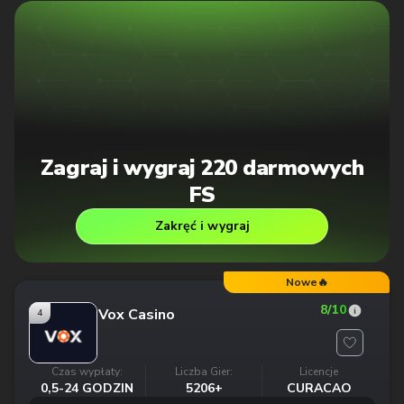
Zagraj i wygraj 220 darmowych
FS
Zakręć i wygraj
Nowe🔥
8
/10
Vox Casino
4
Czas wypłaty:
Liczba Gier:
Licencje
0,5-24 GODZIN
5206+
CURACAO