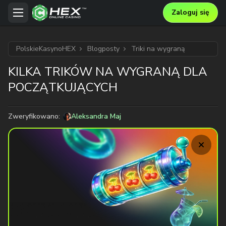
Zaloguj się
PolskieKasynoHEX
Blogposty
Triki na wygraną
KILKA TRIKÓW NA WYGRANĄ DLA
POCZĄTKUJĄCYCH
Aleksandra Maj
Zweryfikowano: