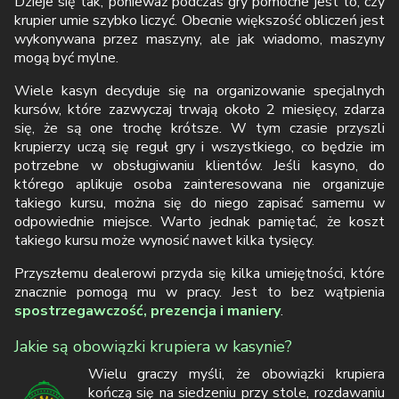
Dzieje się tak, ponieważ podczas gry pomocne jest to, czy
krupier umie szybko liczyć. Obecnie większość obliczeń jest
wykonywana przez maszyny, ale jak wiadomo, maszyny
mogą być mylne.
Wiele kasyn decyduje się na organizowanie specjalnych
kursów, które zazwyczaj trwają około 2 miesięcy, zdarza
się, że są one trochę krótsze. W tym czasie przyszli
krupierzy uczą się reguł gry i wszystkiego, co będzie im
potrzebne w obsługiwaniu klientów. Jeśli kasyno, do
którego aplikuje osoba zainteresowana nie organizuje
takiego kursu, można się do niego zapisać samemu w
odpowiednie miejsce. Warto jednak pamiętać, że koszt
takiego kursu może wynosić nawet kilka tysięcy.
Przyszłemu dealerowi przyda się kilka umiejętności, które
znacznie pomogą mu w pracy. Jest to bez wątpienia
spostrzegawczość, prezencja i maniery
.
Jakie są obowiązki krupiera w kasynie?
Wielu graczy myśli, że obowiązki krupiera
kończą się na siedzeniu przy stole, rozdawaniu