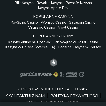
Blik Kasyna
Revolut Kasyna
Paysafe Kasyna
Kasyna Apple Pay
POPULARNE KASYNA
RoySpins Casino
Wonaco Casino
Savaspin Casino
Vegasino Casino
Vinyl Casino
POPULARNE STRONY
Kasyno online na złotówki
Jak wygrac w Total Casino
Kasyna w Polsce (Wersja UA)
Legalne Kasyna w Polsce
2026 © CASINOHEX POLSKA
O NAS
SKONTAKTUJ Z NAMI
POLITYKA PRYWATNOŚCI
TEST HAZARDOWY
BLOG