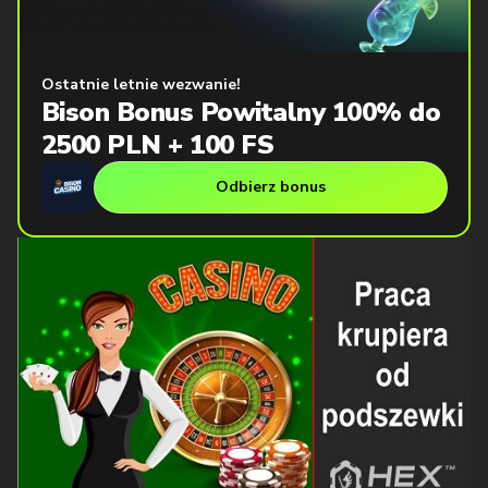
Ostatnie letnie wezwanie!
Bison Bonus Powitalny 100% do
2500 PLN + 100 FS
Odbierz bonus