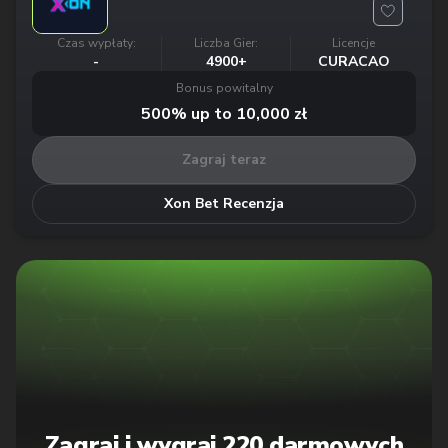
Czas wypłaty:
Liczba Gier:
Licencje
-
4900+
CURACAO
Bonus powitalny
500% up to 10,000 zł
Zagraj teraz
Xon Bet Recenzja
Zagraj i wygraj 220 darmowych