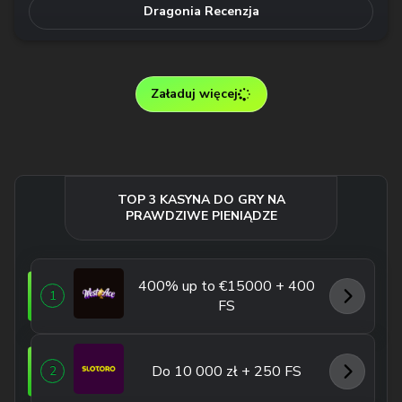
Dragonia Recenzja
Załaduj więcej
TOP 3 KASYNA DO GRY NA
PRAWDZIWE PIENIĄDZE
400% up to €15000 + 400
1
FS
Do 10 000 zł + 250 FS
2