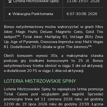
🏆 Loteria Mistrzowskie Spiny
11.06-19.07. 2026
☀️ Wakacyjna Punktomania
6.07-30.08. 2026
Bonus natychmiastowy można wykorzystać w grach Miss
Joker, Magic Fruits Deluxe, Magnetic Coins, Gold Trio
Jackpot™, Total Joker, Multiplay 81, Voltage Blitz Zeus
Up, Age of Pyramids, Owocowa Imprezka oraz Multi Vegas
81. Dodatkowe 20 FS działa w grze The Jokeress™.
Obrót bonusem wynosi 30x, a maksymalna stawka
podczas gry środkami bonusowymi to 25 zł. Bonus
natychmiastowy trzeba obrócić w ciągu 3 dni od aktywacji,
a dodatkowe 20 FS w ciągu 1 dnia od aktywacji.
LOTERIA MISTRZOWSKIE SPINY
Loteria Mistrzowskie Spiny to największa letnia promocja
Total Casino pod względem puli nagród. Sprzedaż
promocyjna trwa od 11 czerwca 2026 roku od godziny
12:00 do 19 lipca 2026 roku do godziny 23:59. Łączna