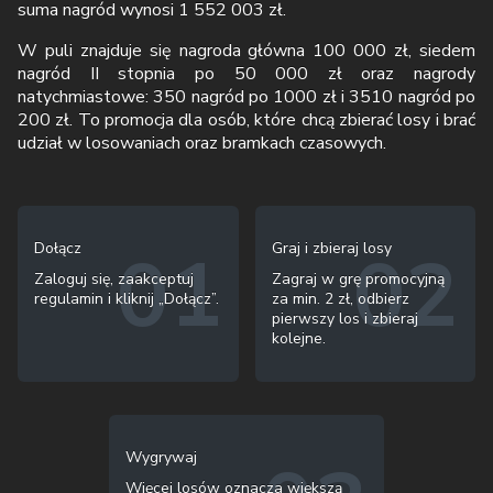
suma nagród wynosi 1 552 003 zł.
W puli znajduje się nagroda główna 100 000 zł, siedem
nagród II stopnia po 50 000 zł oraz nagrody
natychmiastowe: 350 nagród po 1000 zł i 3510 nagród po
200 zł. To promocja dla osób, które chcą zbierać losy i brać
udział w losowaniach oraz bramkach czasowych.
Dołącz
Graj i zbieraj losy
Zaloguj się, zaakceptuj
Zagraj w grę promocyjną
regulamin i kliknij „Dołącz”.
za min. 2 zł, odbierz
pierwszy los i zbieraj
kolejne.
Wygrywaj
Więcej losów oznacza większą