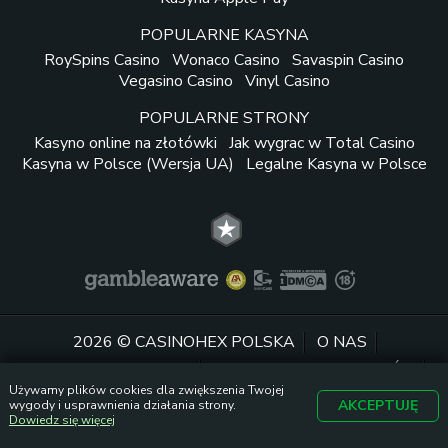
POPULARNE KASYNA
RoySpins Casino
Wonaco Casino
Savaspin Casino
Vegasino Casino
Vinyl Casino
POPULARNE STRONY
Kasyno online na złotówki
Jak wygrac w Total Casino
Kasyna w Polsce (Wersja UA)
Legalne Kasyna w Polsce
2026 © CASINOHEX POLSKA
O NAS
SKONTAKTUJ Z NAMI
POLITYKA PRYWATNOŚCI
Używamy plików cookies dla zwiększenia Twojej
TEST HAZARDOWY
BLOG
AKCEPTUJĘ
wygody i usprawnienia działania strony.
Dowiedz się więcej
Główna
Bonusy Kasynowe
Maszyny Hazardowe
Profil