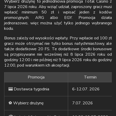
Wybierz drużynę to jednodniowa promocja Total Casino z
7 lipca 2026 roku. Aby wziąć udział, zaproszony gracz musi
wpłacić minimum 50 zł i wpisać jeden z kodów
promocyjnych: ARG albo EGY. Promocja działa
jednorazowo, więc można użyć tylko jednego wybranego
kodu.
Bonus zależy od wysokości wpłaty. Przy wpłacie od 100 zł
gracz może otrzymać nie tylko bonus natychmiastowy, ale
także dodatkowe 20 FS. Te dodatkowe środki bonusowe
są przypisywane nie wcześniej niż 8 lipca 2026 roku od
godziny 12:00 i nie później niż 9 lipca 2026 roku do godziny
12:00, pod warunkiem ich akceptacji.
Promocja
Termin
🎰 Dostawca tygodnia
6-12.07. 2026
⚽ Wybierz drużynę
7.07. 2026