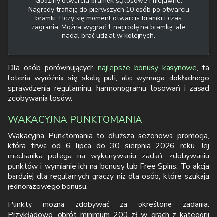
Godziny otwarcia bramek są losowe i niejawne.
Nagrody trafiają do pierwszych 10 osób po otwarciu
bramki. Liczy się moment otwarcia bramki i czas
zagrania. Można wygrać 1 nagrodę na bramkę, ale
nadal brać udział w kolejnych.
Dla osób porównujących
najlepsze bonusy kasynowe
, ta
loteria wyróżnia się skalą puli, ale wymaga dokładnego
sprawdzenia regulaminu, harmonogramu losowań i zasad
zdobywania losów.
WAKACYJNA PUNKTOMANIA
Wakacyjna Punktomania to dłuższa sezonowa promocja,
która trwa od 6 lipca do 30 sierpnia 2026 roku. Jej
mechanika polega na wykonywaniu zadań, zdobywaniu
punktów i wymianie ich na bonusy lub Free Spins. To akcja
bardziej dla regularnych graczy niż dla osób, które szukają
jednorazowego bonusu.
Punkty można zdobywać za określone zadania.
Przykładowo, obrót minimum 200 zł w grach z kategorii