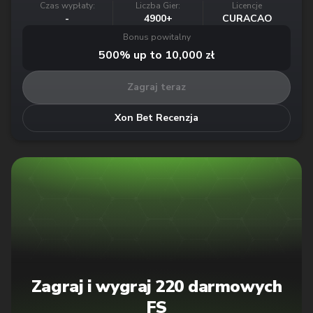
Czas wypłaty:
Liczba Gier:
Licencje
-
4900+
CURACAO
Bonus powitalny
500% up to 10,000 zł
Zagraj teraz
Xon Bet Recenzja
Zagraj i wygraj 220 darmowych
FS