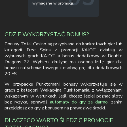
wymagane w promocji.
GDZIE WYKORZYSTAĆ BONUS?
Bonusy Total Casino są przypisane do konkretnych gier lub
kategorii. Free Spins z promocji KAJOT działają w
wybranych grach KAJOT, a bonus dodatkowy w Double
Dragons 27. Wybierz drużynę ma osobną listę gier dla
bonusu natychmiastowego i osobną grę dla dodatkowych
20 FS.
W przypadku Punktomanii bonusy wykorzystuje się w
grach z kategorii Wakacyjna Punktomania, z wyłączeniami
wskazanymi w warunkach. Jeśli chcesz lepiej poznać sloty
bez ryzyka, sprawdź
automaty do gry za darmo
, zanim
przejdziesz do gry z bonusem na prawdziwe środki.
DLACZEGO WARTO ŚLEDZIĆ PROMOCJE