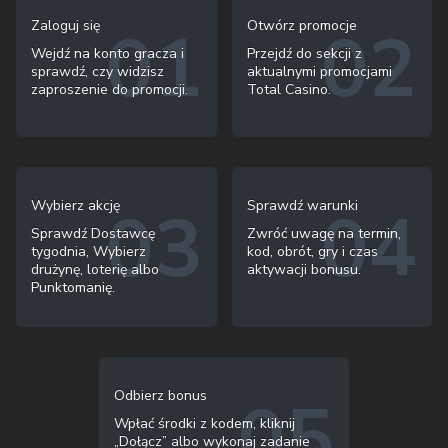
Zaloguj się
Otwórz promocje
Wejdź na konto gracza i
Przejdź do sekcji z
sprawdź, czy widzisz
aktualnymi promocjami
zaproszenie do promocji.
Total Casino.
Wybierz akcję
Sprawdź warunki
Sprawdź Dostawcę
Zwróć uwagę na termin,
tygodnia, Wybierz
kod, obrót, gry i czas
drużynę, loterię albo
aktywacji bonusu.
Punktomanię.
Odbierz bonus
Wpłać środki z kodem, kliknij
„Dołącz” albo wykonaj zadanie