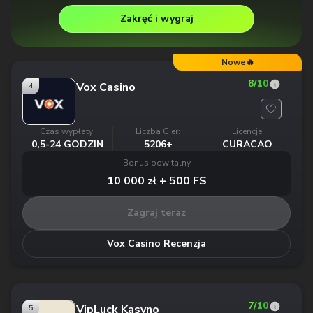
Zakręć i wygraj
Nowe🔥
8
/10
Vox Casino
4
Czas wypłaty:
Liczba Gier:
Licencje
0,5-24 GODZIN
5206+
CURACAO
Bonus powitalny
10 000 zł + 500 FS
Zagraj teraz
Vox Casino Recenzja
7
/10
VipLuck Kasyno
5