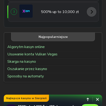
500% up to 10,000 zł
3
Najpopularniejsze
Algorytm kasyn online
Usuwanie konta Vulkan Vegas
Skarga na kasyno
Oszukanie przez kasyno
Sposoby na automaty
Najlepsze kasyno w Sierpień