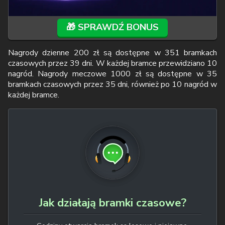
🎁 SPRAWDŹ BONUS
Nagrody dzienne 200 zł są dostępne w 351 bramkach
czasowych przez 39 dni. W każdej bramce przewidziano 10
nagród. Nagrody meczowe 1000 zł są dostępne w 35
bramkach czasowych przez 35 dni, również po 10 nagród w
każdej bramce.
Jak działają bramki czasowe?