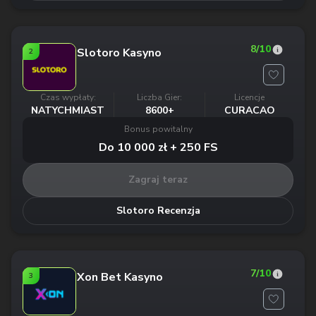
8
/10
Slotoro Kasyno
2
Czas wypłaty:
Liczba Gier:
Licencje
NATYCHMIAST
8600+
CURACAO
Bonus powitalny
Do 10 000 zł + 250 FS
Zagraj teraz
Slotoro Recenzja
7
/10
Xon Bet Kasyno
3