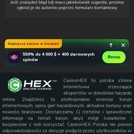
Jeśli znalazłeś błąd lub masz jakiekolwiek sugestie, prosimy
zgłosić je do autorów poprzez formularz kontaktowy.
Najlepsze kasyno w Sierpień
550% do 4 000 $ + 400 darmowych
Bonus
spinów
CasinoHEX to polska strona
internetowa zrzeszająca
ekspertów w dziedzinie hazardu
online. Znajdziesz tu profesjonalne recenzje kasyn
internetowych, opisy gier hazardowych, aktualne bonusy oraz
nowości branżowe. Dostarczamy Ci rzetelne i sprawdzone
informacje na temat kasyn, abyś mógł świadomie i
bezpiecznie z nich korzystać. CasinoHEX Polska nie ponosi
odpowiedzialności za decyzje podjęte przez użytkowników w