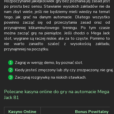
Rozpoczynanie jakiejkolwiek gry bez poznania jej zasad jest
po prostu bez sensu. Stawianie wysokich zakładów nie da
nam zbyt wiele, jeśli nie będziemy mieli wiedzy na temat
tego, jak grać na danym automacie. Dlatego wszystko
powinno zacząć się od przeczytania zasad oraz od
przynajmniej kilkuminutowego treningu. Po tym czasie
można zacząć grę na pieniądze. Jeśli chodzi o Mega Jack
slot, wygrane są raczej niskie, ale za to częste. Pomimo to
nie warto zanadto szaleć z wysokością zakładu,
przynajmniej na początku.
Zagraj w wersję demo, by poznać slot.
Kiedy jesteś zmęczony lub zły czy zrozpaczony, nie graj.
Zaczynaj rozgrywkę na niskich stawkach.
Polecane kasyna online do gry na automacie Mega
Jack 81
Kasyno Online
Bonus Powitalny