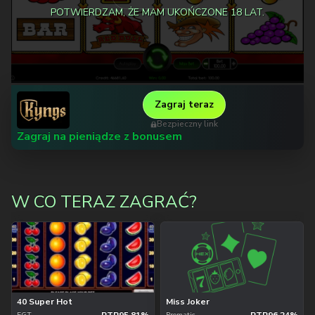
POTWIERDZAM, ŻE MAM UKOŃCZONE 18 LAT.
Zagraj teraz
Bezpieczny link
Zagraj na pieniądze z bonusem
W CO TERAZ ZAGRAĆ?
40 Super Hot
Miss Joker