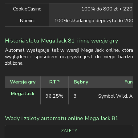
CookieCasino
100% do 800 zł + 220 D
Nomini
100% składanego depozytu do 200 
Historia slotu Mega Jack 81 i inne wersje gry
Automat występuje też w wersji Mega Jack online, która
wyglądem i sposobem rozgrywki jest do niego bardzo
zbliżona.
Wersja gry
RTP
Bębny
Funkc
Mega Jack
96.25%
3
Symbol Wild, Aut
Wady i zalety automatu online Mega Jack 81
ZALETY