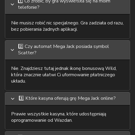
1️⃣ Co zrobić, by gra wyświetliła się na moim
telefonie?
Nie musisz robić nic specjalnego. Gra zadziała od razu,
bez pobierania żadnych aplikacji.
2️⃣ Czy automat Mega Jack posiada symbol
Scatter?
Nie. Znajdziesz tutaj jednak ikonę bonusową Wild,
która znacznie ułatwi Ci uformowanie płatniczego
układu.
3️⃣ Które kasyna oferują grę Mega Jack online?
Prawie wszystkie kasyna, które udostępniają
oprogramowanie od Wazdan.