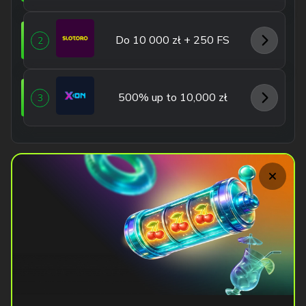
Do 10 000 zł + 250 FS
2
500% up to 10,000 zł
3