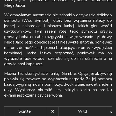
Taki wynik gwarantuje zdobycie symbolu tytułowego
Mega Jacka.
W omawianym automacie nie zabrakło oczywiście dzikiego
symbolu (Wild Symbol), który bez wątpienia należy do
jednej z najbardziej lubianych funkcji takich gier wśród
użytkowników. Tym razem rolę tego symbolu przyjął
główny bohater całej rozgrywki, a więc właśnie tytułowy
Mega Jack. Jego obecność jest niezwykle istotna, ponieważ
ma on zdolność zastąpienia brakujących ikon w zwycięskiej
kombinacji. Jacka łatwo rozpoznać, ponieważ ma on
wyraziste rude włosy i szeroko się do nas uśmiecha, a na
głowie nosi kapelusz.
Można też skorzystać z funkcji Gamble. Opcja jej aktywacji
pojawia się zawsze po wypłaceniu nagrody. Za jej pomocą
każdą wygraną można pomnożyć dwukrotnie, nawet siedem
razy. Wystarczy określić, czy zakryta karta na środku
ekranu jest czarna czy czerwona.
Scatter
❌
Wild
✔️